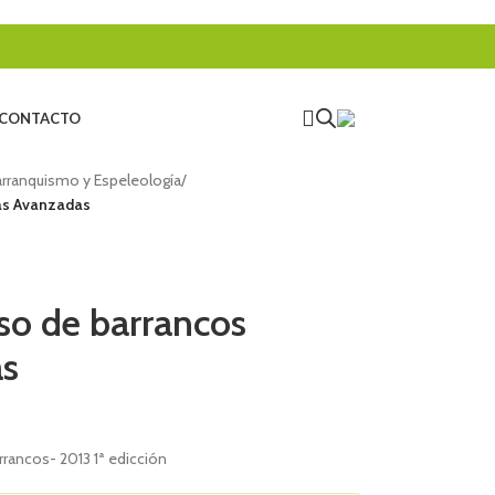
CONTACTO
rranquismo y Espeleología
/
as Avanzadas
so de barrancos
as
rancos- 2013 1ª edicción