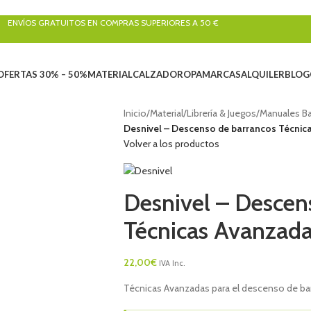
ENVÍOS GRATUITOS EN COMPRAS SUPERIORES A 50 €
OFERTAS 30% – 50%
MATERIAL
CALZADO
ROPA
MARCAS
ALQUILER
BLOG
Inicio
/
Material
/
Librería & Juegos
/
Manuales Ba
Desnivel – Descenso de barrancos Técnic
Volver a los productos
Desnivel – Descen
Técnicas Avanzad
22,00
€
IVA Inc.
Técnicas Avanzadas para el descenso de bar