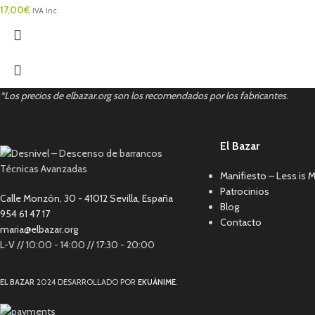
17,00
€
IVA Inc.
*Los precios de elbazar.org son los recomendados por los fabricantes
.
El Bazar
Manifiesto – Less is 
Patrocinios
Calle Monzón, 30 - 41012 Sevilla, España
Blog
954 61 47 17
Contacto
maria@elbazar.org
L-V // 10:00 - 14:00 // 17:30 - 20:00
EL BAZAR
2024 DESARROLLADO POR
EKUÁNIME
.