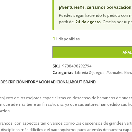
¡Aventurer@s, cerramos por vacacion
Puedes seguir haciendo tu pedido con n
partir del
24 de agosto
. Gracias por tu p
1 disponibles
AÑAD
SKU:
9788498292794
Categorías:
Librería & Juegos
,
Manuales Barr
DESCRIPCIÓN
INFORMACIÓN ADICIONAL
ABOUT BRAND
onjunto de los mejores especialistas en descenso de barrancos de nuestro
ón que además tiene un fin solidario, ya que sus autores han cedido sus hon
azioa.
rrancos, con aspectos tan diversos como los descensos de grandes verti
s disciplinas más difíciles del barranquismo, pues además de nuestra capa