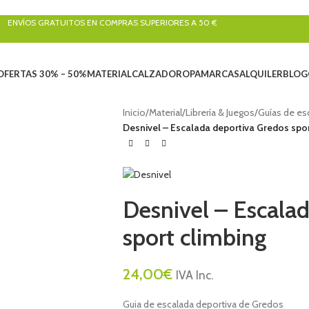
ENVÍOS GRATUITOS EN COMPRAS SUPERIORES A 50 €
OFERTAS 30% – 50%
MATERIAL
CALZADO
ROPA
MARCAS
ALQUILER
BLOG
Inicio
/
Material
/
Librería & Juegos
/
Guías de es
Desnivel – Escalada deportiva Gredos spor
Desnivel – Escala
sport climbing
24,00
€
IVA Inc.
Guia de escalada deportiva de Gredos