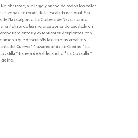
No obstante, a lo largo y ancho de todos los valles
las zonas de moda de la escalada nacional. Sin
ra de Navatalgordo, La Corbera de Navalmoral o
 en la lista de las mejores zonas de escalada en
ipo de empotramientos y extenuantes desplomes con
nimamos a que descubráis la cara más amable y
rganta del Cuervo * Navarredonda de Gredos * La
ovatilla * Barrera de Valdesancho * La Covatilla *
Riofrío.