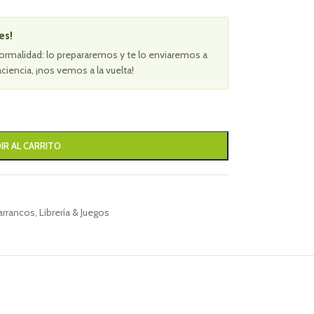
es!
ormalidad: lo prepararemos y te lo enviaremos a
aciencia, ¡nos vemos a la vuelta!
IR AL CARRITO
arrancos
,
Librería & Juegos