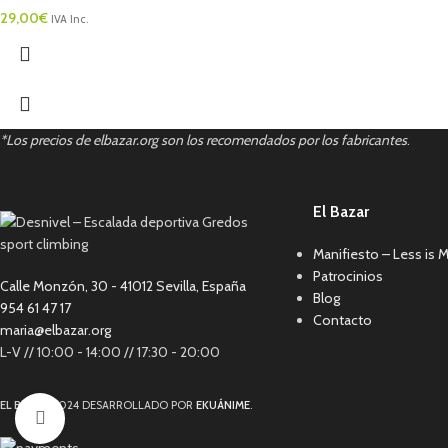
29,00
€
IVA Inc.
*Los precios de elbazar.org son los recomendados por los fabricantes
.
El Bazar
Manifiesto – Less is 
Patrocinios
Calle Monzón, 30 - 41012 Sevilla, España
Blog
954 61 47 17
Contacto
maria@elbazar.org
L-V // 10:00 - 14:00 // 17:30 - 20:00
EL BAZAR
2024 DESARROLLADO POR
EKUÁNIME
.
Click to enlarge