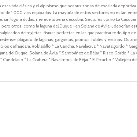
escalada clásica y el alpinismo que por sus zonas de escalada deportiva. 
 de 1.000 vías equipadas. La mayoría de estos sectores no están entre 
e, sin lugar a dudas, merece la pena descubrir. Sectores como La Casque
ro otros, como la laguna del Duque –en Solana de Ávila–, deberían estar
ros salpicados de regletas, fisuras perfectas en las que practicar todo t
gredense, plagado de lagunas, gargantas, piornos, robles y encinas. Os a
o os defraudará. Robledillo * La Cancha. Navalacruz * Navatalgordo * Ga
una del Duque. Solana de Ávila * Santibáñez de Béjar * Risco Gordo * La C
Candelario * La Corbera * Navalmoral de Béjar * El Picacho * Vallejera de 