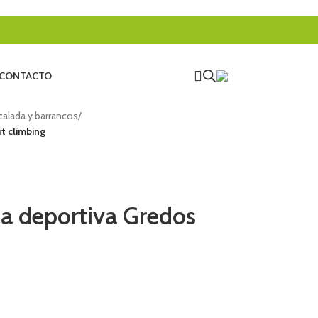
CONTACTO
calada y barrancos
/
t climbing
da deportiva Gredos