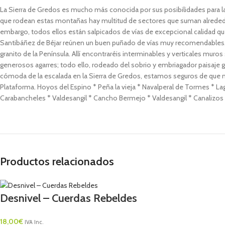
La Sierra de Gredos es mucho más conocida por sus posibilidades para la 
que rodean estas montañas hay multitud de sectores que suman alrededor
embargo, todos ellos están salpicados de vías de excepcional calidad qu
Santibáñez de Béjar reúnen un buen puñado de vías muy recomendables, pe
granito de la Península. Allí encontraréis interminables y verticales mu
generosos agarres; todo ello, rodeado del sobrio y embriagador paisaje 
cómoda de la escalada en la Sierra de Gredos, estamos seguros de que n
Plataforma. Hoyos del Espino * Peña la vieja * Navalperal de Tormes * Lag
Carabancheles * Valdesangil * Cancho Bermejo * Valdesangil * Canalizos * 
Productos relacionados
Desnivel – Cuerdas Rebeldes
18,00
€
IVA Inc.