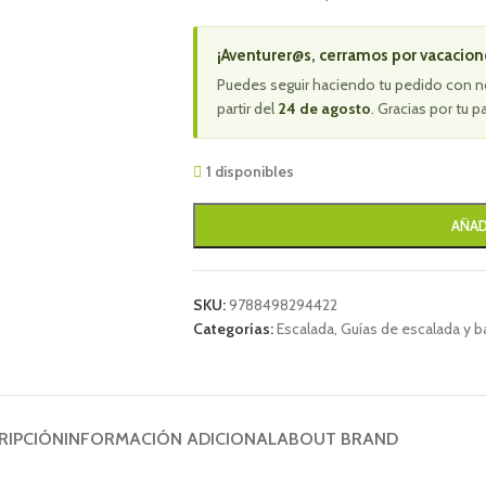
¡Aventurer@s, cerramos por vacacion
Puedes seguir haciendo tu pedido con n
partir del
24 de agosto
. Gracias por tu p
1 disponibles
AÑAD
SKU:
9788498294422
Categorías:
Escalada
,
Guías de escalada y b
RIPCIÓN
INFORMACIÓN ADICIONAL
ABOUT BRAND