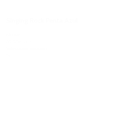
Singing Rock Penta Azul
68,00€
60,00€
IVA Inc.
Seleccionar opciones
%