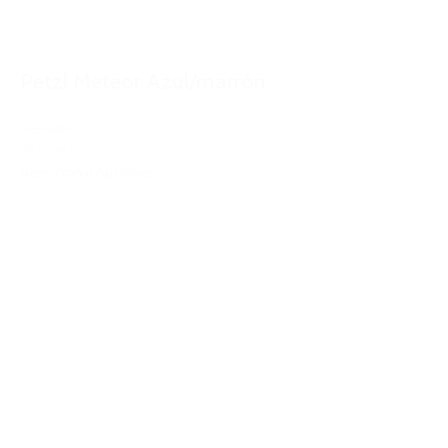
Petzl Meteor Azul/marrón
90,00€
76,00€
IVA Inc.
Seleccionar opciones
%