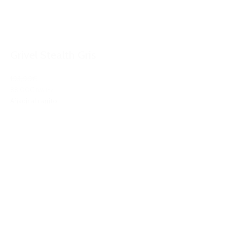
Grivel Stealth Gris
103,00€
88,00€
IVA Inc.
Añadir al carrito