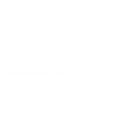
Blue Ice Helmet Carry
13,00€
IVA Inc.
Añadir al carrito