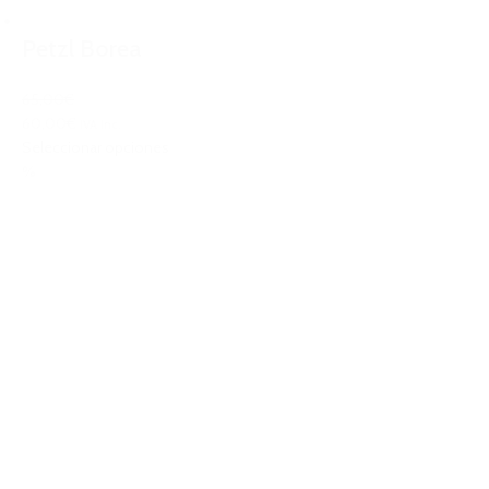
Petzl Borea
65,00€
60,00€
IVA Inc.
Seleccionar opciones
%