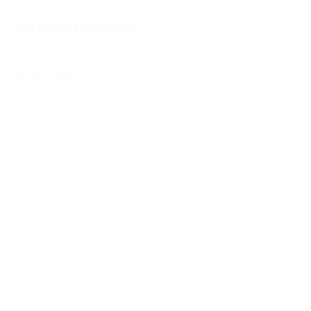
Petzl Porta Cascos
13,00€
IVA Inc.
Añadir al carrito
%