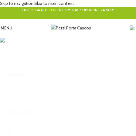
Skip to navigation
Skip to main content
ENVÍOS GRATUITOS EN COMPRAS SUPERIORES A 50 €
MENU
Cascos
Categorías
Ordenar
Sort content
Buscador
Search content