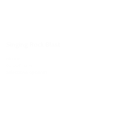
Singing Rock Blast
68,00€
60,00€
IVA Inc.
Seleccionar opciones