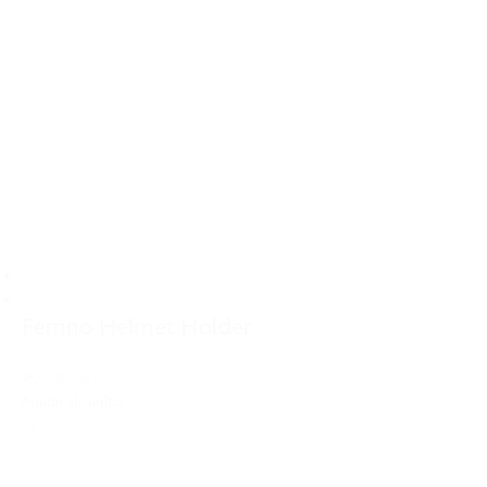
Ferrino Helmet Holder
18,00€
IVA Inc.
Añadir al carrito
%