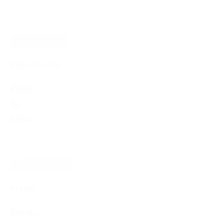
3º Capa
(4)
Accesorio
(1)
Anillo de cinta
(1)
+ Mostrar 18 más
Elige tu talla
Elige
All
36
(1)
tu
37 = UK 4
(1)
talla
37,5 =UK 4,5
(1)
38 = UK 5
(2)
38,5 = UK 5,5
(2)
39
(1)
+ Mostrar 20 más
Precio
Precio
Reset