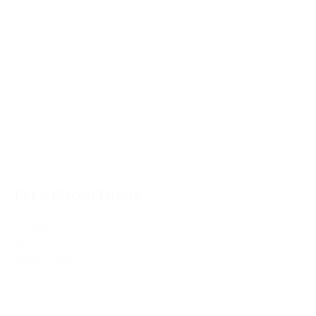
Petzl Picchu Fucsia
55,00€
42,00€
IVA Inc.
Añadir al carrito
%