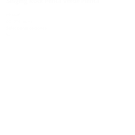
Singing Rock Penta Verde Menta
69,00€
60,00€
IVA Inc.
Seleccionar opciones
%