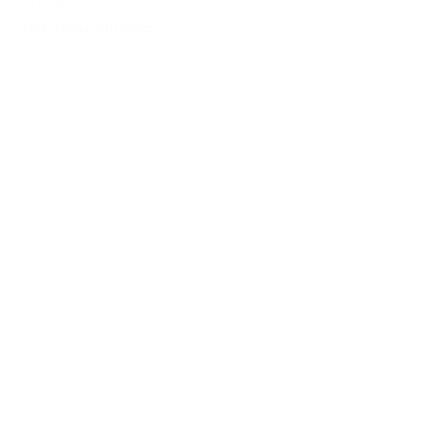
63,00€
IVA Inc.
Seleccionar opciones
%