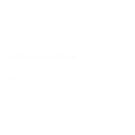
Petzl Protector De Nuca
19,00€
IVA Inc.
Añadir al carrito
%