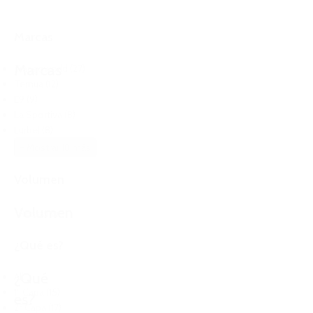
Marcas
Marcas
Trangoworld
(27)
Ternua
(12)
E9
(9)
La Sportiva
(8)
Lurbel
(8)
+ Mostrar 18 más
Volumen
Volumen
Restaurar
¿Qué es?
¿Qué
All
1º Capa
(15)
es?
2º Capa
(17)