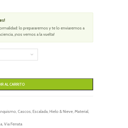
es!
ormalidad: lo prepararemos y te lo enviaremos a
aciencia, ¡nos vemos a la vuelta!
IR AL CARRITO
anquismo
,
Cascos
,
Escalada
,
Hielo & Nieve
,
Material
,
da
,
Via Ferrata