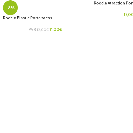
Rodcle Atraction Po
-8%
17,0
Rodcle Elastic Porta tacos
PVR
11,00
€
12,00
€