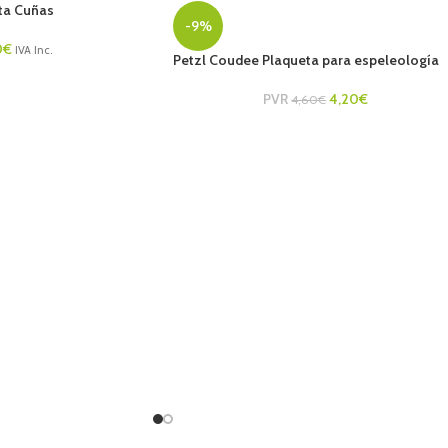
rta Cuñas
-9%
0
€
IVA Inc.
Petzl Coudee Plaqueta para espeleología
PVR
4,20
€
4,60
€