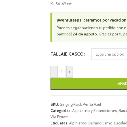
XL 56-62 cm
¡Aventurer@s, cerramos por vacacion
Puedes seguir haciendo tu pedido con n
partir del
24 de agosto
. Gracias por tu p
TALLAJE CASCO
-
+
AÑAD
SKU:
Singing Rock Penta Azul
Categorías:
Alpinismo y Expediciones
,
Barr
Via Ferrata
Etiquetas:
Alpinismo
,
Barranquismo
,
Escala