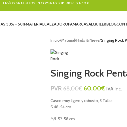
ENVÍOS GRATUITOS EN COMPRAS SUPERIORES A 50 €
AS 30% – 50%
MATERIAL
CALZADO
ROPA
MARCAS
ALQUILER
BLOG
CONT
Inicio
/
Material
/
Hielo & Nieve
/
Singing Rock 
Singing Rock Pent
PVR
60,00
€
68,00
€
IVA Inc.
Casco muy ligero y robusto, 3 Tallas:
S 48-54 cm
M/L 52-58 cm