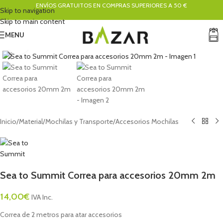
ENVÍOS GRATUITOS EN COMPRAS SUPERIORES A 50 €
Skip to navigation
Skip to main content
MENU
Click to enlarge
Inicio
/
Material
/
Mochilas y Transporte
/
Accesorios Mochilas
Sea to Summit Correa para accesorios 20mm 2m
14,00
€
IVA Inc.
Correa de 2 metros para atar accesorios