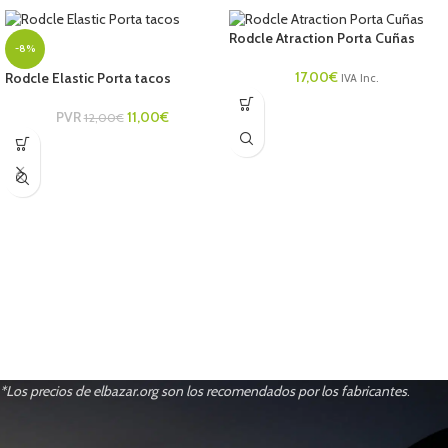
Rodcle Atraction Porta Cuñas
-8%
17,00
€
Rodcle Elastic Porta tacos
IVA Inc.
PVR
11,00
€
12,00
€
*Los precios de elbazar.org son los recomendados por los fabricantes
.