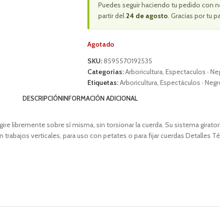
Puedes seguir haciendo tu pedido con n
partir del
24 de agosto
. Gracias por tu p
Agotado
SKU:
8595570192535
Categorías:
Arboricultura
,
Espectaculos · Ne
Etiquetas:
Arboricultura
,
Espectáculos · Negro
DESCRIPCIÓN
INFORMACIÓN ADICIONAL
a gire libremente sobre sí misma, sin torsionar la cuerda. Su sistema girator
 trabajos verticales, para uso con petates o para fijar cuerdas Detalles 