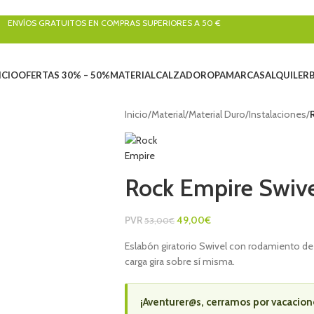
ENVÍOS GRATUITOS EN COMPRAS SUPERIORES A 50 €
ICIO
OFERTAS 30% – 50%
MATERIAL
CALZADO
ROPA
MARCAS
ALQUILER
Inicio
/
Material
/
Material Duro
/
Instalaciones
/
Rock Empire Swiv
PVR
49,00
€
53,00
€
Eslabón giratorio Swivel con rodamiento de 
carga gira sobre sí misma.
¡Aventurer@s, cerramos por vacacion