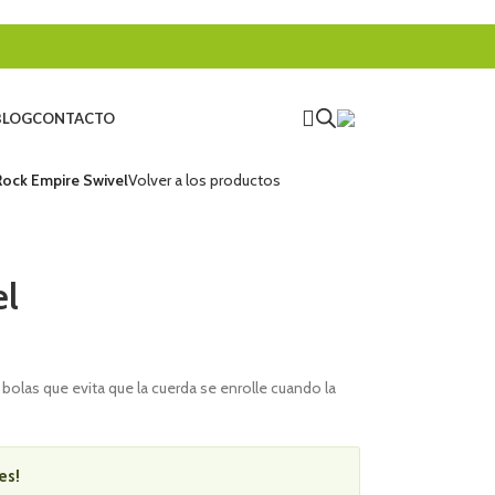
BLOG
CONTACTO
Rock Empire Swivel
Volver a los productos
el
bolas que evita que la cuerda se enrolle cuando la
es!