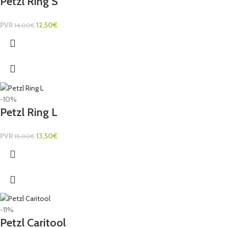
Petzl Ring S
PVR
12,50
€
14,00
€
-10%
Petzl Ring L
PVR
13,50
€
15,00
€
-11%
Petzl Caritool