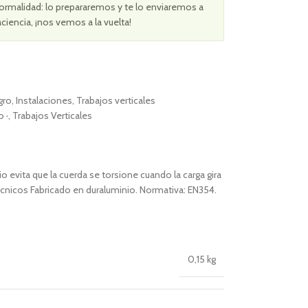
ormalidad: lo prepararemos y te lo enviaremos a
aciencia, ¡nos vemos a la vuelta!
gro
,
Instalaciones
,
Trabajos verticales
 ·
,
Trabajos Verticales
io evita que la cuerda se torsione cuando la carga gira
Técnicos Fabricado en duraluminio. Normativa: EN354.
0,15 kg