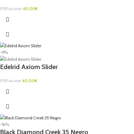
PVR
40,00
€
50,00
€
-11%
Edelrid Axiom Slider
PVR
40,00
€
45,00
€
-16%
Black Diamond Creek 35 Negro