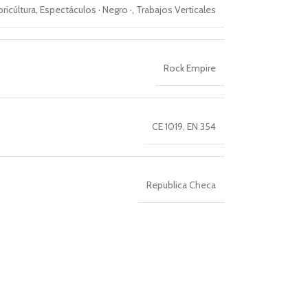
ricúltura
,
Espectáculos · Negro ·
,
Trabajos Verticales
Rock Empire
CE 1019
,
EN 354
Republica Checa