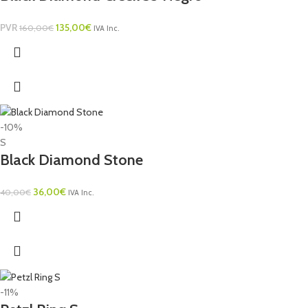
PVR
135,00
€
160,00
€
IVA Inc.
-10%
S
Black Diamond Stone
36,00
€
40,00
€
IVA Inc.
-11%