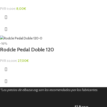
PVR
8,00
€
9,00
€
-16%
Rodcle Pedal Doble 120
PVR
27,00
€
32,00
€
*Los precios de elbazar.org son los recomendados por los fabricantes
.
El Bazar