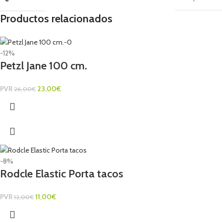
Productos relacionados
-12%
Petzl Jane 100 cm.
PVR
23,00
€
26,00
€
-8%
Rodcle Elastic Porta tacos
PVR
11,00
€
12,00
€