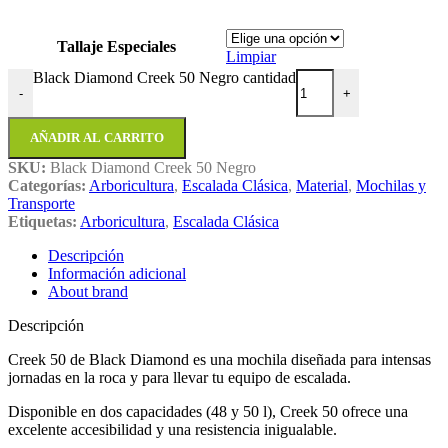
Tallaje Especiales
Limpiar
Black Diamond Creek 50 Negro cantidad
-
+
AÑADIR AL CARRITO
SKU:
Black Diamond Creek 50 Negro
Categorías:
Arboricultura
,
Escalada Clásica
,
Material
,
Mochilas y
Transporte
Etiquetas:
Arboricultura
,
Escalada Clásica
Descripción
Información adicional
About brand
Descripción
Creek 50 de Black Diamond es una mochila diseñada para intensas
jornadas en la roca y para llevar tu equipo de escalada.
Disponible en dos capacidades (48 y 50 l), Creek 50 ofrece una
excelente accesibilidad y una resistencia inigualable.