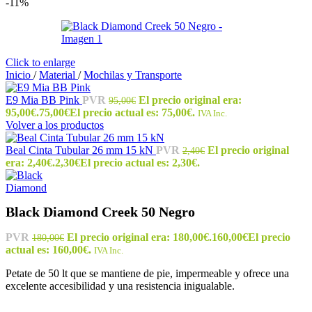
-11%
Click to enlarge
Inicio
/
Material
/
Mochilas y Transporte
E9 Mia BB Pink
PVR
El precio original era:
95,00
€
95,00€.
75,00
€
El precio actual es: 75,00€.
IVA Inc.
Volver a los productos
Beal Cinta Tubular 26 mm 15 kN
PVR
El precio original
2,40
€
era: 2,40€.
2,30
€
El precio actual es: 2,30€.
Black Diamond Creek 50 Negro
PVR
El precio original era: 180,00€.
160,00
€
El precio
180,00
€
actual es: 160,00€.
IVA Inc.
Petate de 50 lt que se mantiene de pie, impermeable y ofrece una
excelente accesibilidad y una resistencia inigualable.