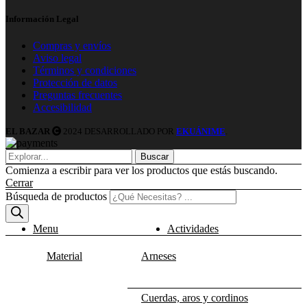
Información Legal
Compras y envíos
Aviso legal
Términos y condiciones
Protección de datos
Preguntas frecuentes
Accesibilidad
EL BAZAR
2024 DESARROLLADO POR
EKUÁNIME
.
Buscar
Comienza a escribir para ver los productos que estás buscando.
Cerrar
Búsqueda de productos
Menu
Actividades
Material
Arneses
Cuerdas, aros y cordinos