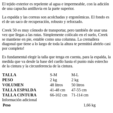
El tejido exterior es repelente al agua e impermeable, con la adición
de una capucha antilluvia en la parte superior.
La espalda y las correas son acolchadas y ergonómicas. El fondo es
el de un saco de recuperación, robusto y reforzado.
Creek 50 es muy cómodo de transportar, pero también de usar una
vez que llegas a las rutas. Simplemente colócalo en el suelo, Creek
se mantiene en pie, estable como una columna. La cremallera
diagonal que tiene a lo largo de toda la altura te permitirá abrirlo casi
por completo!
Es fundamental elegir la talla que tenga en cuenta, para la espalda, la
medida que va desde la base del cuello hasta el punto más estrecho
de la cintura y la circunferencia de la cintura.
TALLA
S-M
M-L
PESO
2 kg
2 kg
VOLUMEN
48 litros
50 litros
TALLA ESPALDA
41-48 cm
47-55 cm
TALLA CINTURA
66-102 cm
71-114 cm
Información adicional
Peso
1,66 kg