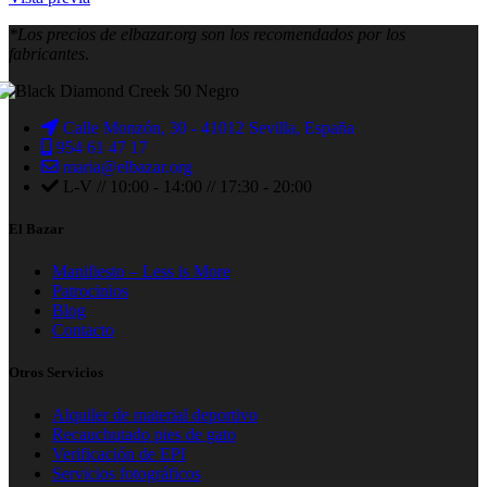
*Los precios de elbazar.org son los recomendados por los
fabricantes
.
Calle Monzón, 30 - 41012 Sevilla, España
954 61 47 17
maria@elbazar.org
L-V // 10:00 - 14:00 // 17:30 - 20:00
El Bazar
Manifiesto – Less is More
Patrocinios
Blog
Contacto
Otros Servicios
Alquiler de material deportivo
Recauchutado pies de gato
Verificación de EPI
Servicios fotográficos