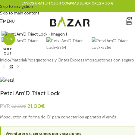
ENVÍOS GRATUITOS EN COMPRAS SUPERIORES A 50 €
Skip to navigation
Skip to main content
MENU
Click to enlarge
-11%
SOLD
OUT
Inicio
/
Material
/
Mosquetones y Cintas Express
/
Mosquetones con seguro
Petzl Am’D Triact Lock
PVR
21,00
€
23,50
€
Mosquetón en forma de ‘D’ para conectar los aparatos al arnés
¡Aventurer@s, cerramos por vacaciones!