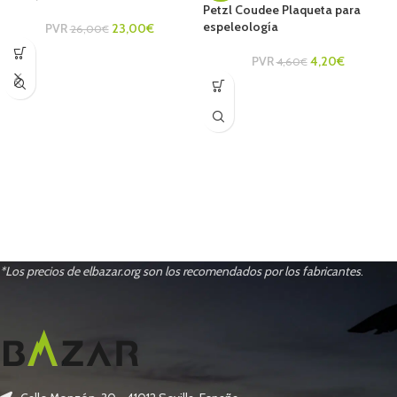
Petzl Coudee Plaqueta para
espeleología
PVR
23,00
€
26,00
€
PVR
4,20
€
4,60
€
*Los precios de elbazar.org son los recomendados por los fabricantes
.