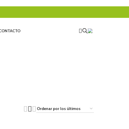
CONTACTO
ICIAL
ESCALADA
ESCALADA ARTIFICIAL
541 Productos
21 Productos
ERISMO
TRABAJOS VERTICALES
TRAIL RUNNING
oductos
154 Productos
8 Productos