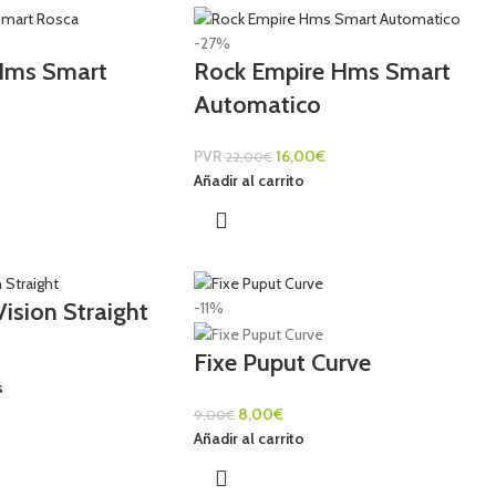
-27%
Hms Smart
Rock Empire Hms Smart
Automatico
PVR
16,00
€
22,00
€
Añadir al carrito
ision Straight
-11%
Fixe Puput Curve
s
8,00
€
9,00
€
Añadir al carrito