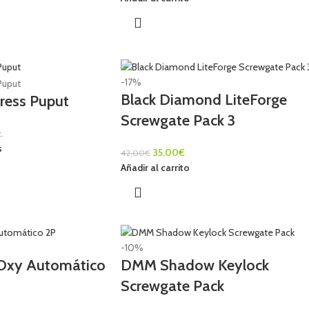
-17%
Black Diamond LiteForge
press Puput
Screwgate Pack 3
.
s
35,00
€
42,00
€
Añadir al carrito
-10%
 Oxy Automático
DMM Shadow Keylock
Screwgate Pack