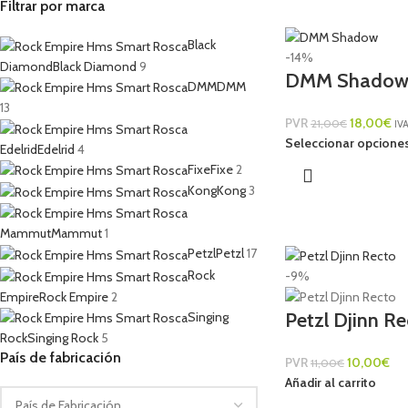
Filtrar por marca
Black
-14%
Diamond
Black Diamond
9
DMM Shado
DMM
DMM
13
PVR
18,00
€
21,00
€
IVA
Seleccionar opcione
Edelrid
Edelrid
4
Fixe
Fixe
2
Kong
Kong
3
Mammut
Mammut
1
Petzl
Petzl
17
Rock
-9%
Empire
Rock Empire
2
Petzl Djinn R
Singing
Rock
Singing Rock
5
País de fabricación
PVR
10,00
€
11,00
€
Añadir al carrito