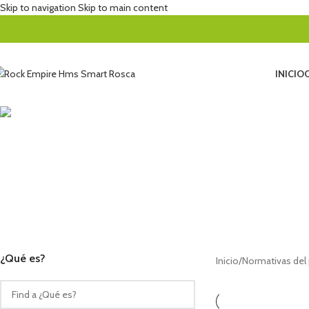
Skip to navigation
Skip to main content
INICIO
EN 12275 tipo B
ACAMPADA
ACCESORIOS BARRANCOS
ALPINISMO Y EXPEDICIONES
ALQ
21 Productos
19 Productos
158 Productos
4 Pr
ESCALADA CLÁSICA
ESCALADA EN HIELO
ESPECTACULOS · NEGRO
ESPE
72 Productos
32 Productos
14 Productos
119 P
VIA FERRATA
47 Productos
¿Qué es?
Inicio
/
Normativas del