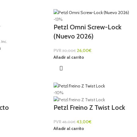
-13%
w
Petzl Omni Screw-Lock
(Nuevo 2026)
 Inc.
s
PVR
26,00
€
30,00
€
Añadir al carrito
-10%
ecto
Petzl Freino Z Twist Lock
PVR
43,00
€
48,00
€
Añadir al carrito