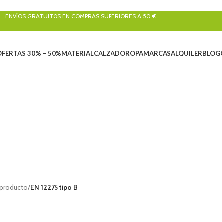
ENVÍOS GRATUITOS EN COMPRAS SUPERIORES A 50 €
OFERTAS 30% – 50%
MATERIAL
CALZADO
ROPA
MARCAS
ALQUILER
BLOG
UILER
ARBORICULTURA
BARRANQUISMO
CALZADO
CLÁSICA Y ARTIF
oductos
33 Productos
155 Productos
260 Productos
47 Productos
LEOLOGÍA
LIQUIDACIONES
MATERIAL
RESCATE
ROPA
SEND
roductos
101 Productos
829 Productos
22 Productos
390 Productos
270 Pr
 producto
/
EN 12275 tipo B