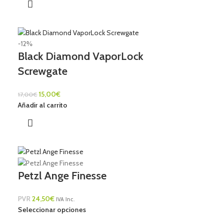
-12%
Black Diamond VaporLock
Screwgate
15,00
€
17,00
€
Añadir al carrito
Petzl Ange Finesse
PVR
24,50
€
IVA Inc.
Seleccionar opciones