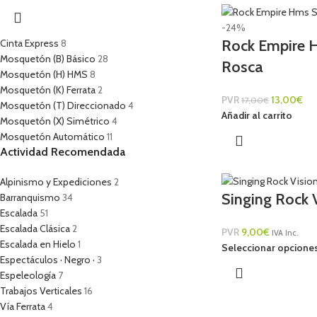
-24%
Rock Empire 
Cinta Express
8
Mosquetón (B) Básico
28
Rosca
Mosquetón (H) HMS
8
Mosquetón (K) Ferrata
2
PVR
13,00
€
17,00
€
Mosquetón (T) Direccionado
4
Añadir al carrito
Mosquetón (X) Simétrico
4
Mosquetón Automático
11
Actividad Recomendada
Alpinismo y Expediciones
2
Singing Rock V
Barranquismo
34
Escalada
51
Escalada Clásica
2
PVR
9,00
€
IVA Inc.
Escalada en Hielo
1
Seleccionar opcione
Espectáculos · Negro ·
3
Espeleología
7
Trabajos Verticales
16
Vía Ferrata
4