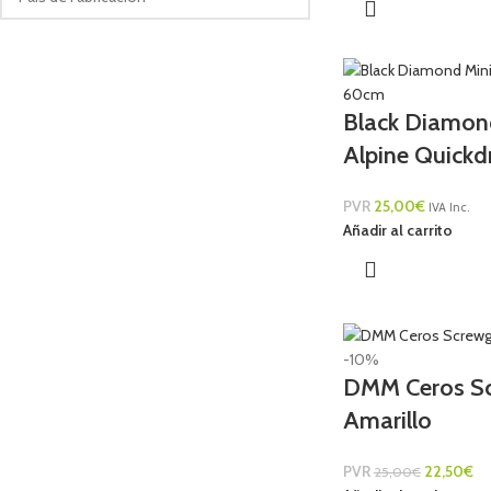
Black Diamon
Alpine Quick
PVR
25,00
€
IVA Inc.
Añadir al carrito
-10%
DMM Ceros S
Amarillo
PVR
22,50
€
25,00
€