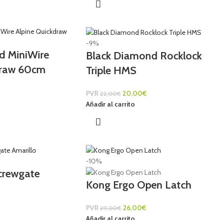
-9%
d MiniWire
Black Diamond Rocklock
draw 60cm
Triple HMS
PVR
20,00
€
22,00
€
Añadir al carrito
-10%
crewgate
Kong Ergo Open Latch
PVR
26,00
€
29,00
€
Añadir al carrito