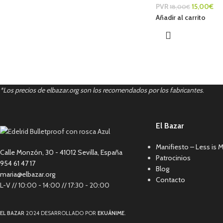
PVR
15,00
€
18,00
€
Añadir al carrito
*Los precios de elbazar.org son los recomendados por los fabricantes
.
El Bazar
Manifiesto – Less is 
Calle Monzón, 30 - 41012 Sevilla, España
Patrocinios
954 61 47 17
Blog
maria@elbazar.org
Contacto
L-V // 10:00 - 14:00 // 17:30 - 20:00
EL BAZAR
2024 DESARROLLADO POR
EKUÁNIME
.