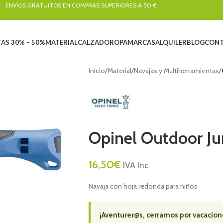
ENVÍOS GRATUITOS EN COMPRAS SUPERIORES A 50 €
AS 30% – 50%
MATERIAL
CALZADO
ROPA
MARCAS
ALQUILER
BLOG
CONT
Inicio
/
Material
/
Navajas y Multiherramientas
/
Opinel Outdoor Ju
16,50
€
IVA Inc.
Navaja con hoja redonda para niños
¡Aventurer@s, cerramos por vacacion