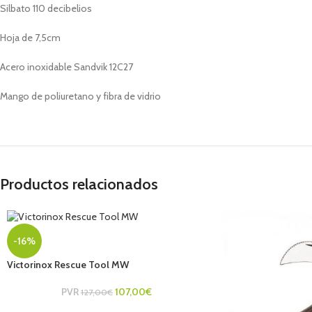
Silbato 110 decibelios
Hoja de 7,5cm
Acero inoxidable Sandvik 12C27
Mango de poliuretano y fibra de vidrio
Productos relacionados
-16%
Victorinox Rescue Tool MW
PVR
107,00
€
127,00
€