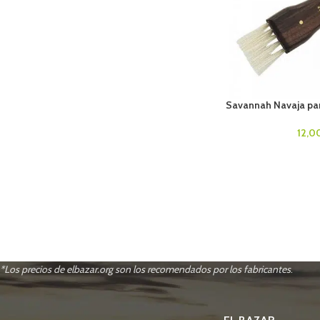
Savannah Navaja pa
12,0
*Los precios de elbazar.org son los recomendados por los fabricantes
.