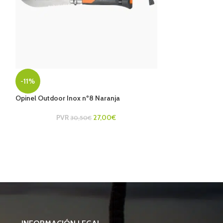
-11%
-8%
Opinel Outdoor Inox nº8 Naranja
CRKT Compano™
PVR
27,00
€
PVR
30,50
€