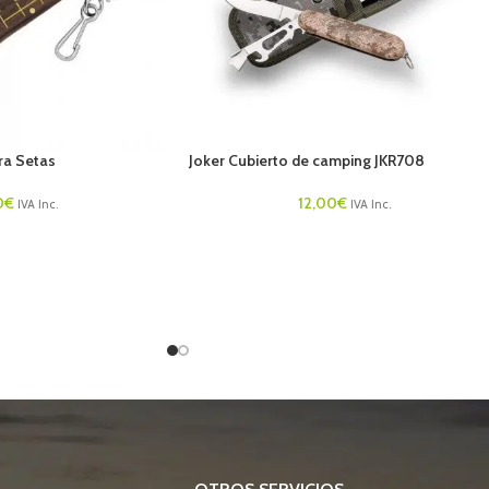
ra Setas
Joker Cubierto de camping JKR708
0
€
12,00
€
IVA Inc.
IVA Inc.