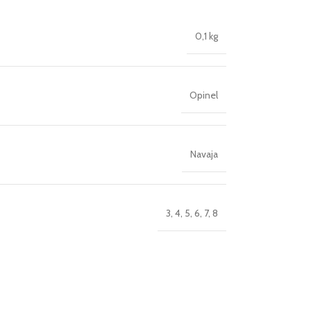
0,1 kg
Opinel
Navaja
3
,
4
,
5
,
6
,
7
,
8