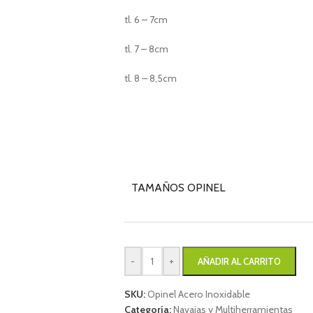
tl. 6 – 7cm
tl. 7 – 8cm
tl. 8 – 8,5cm
TAMAÑOS OPINEL
-
+
AÑADIR AL CARRITO
SKU:
Opinel Acero Inoxidable
Categoría:
Navajas y Multiherramientas