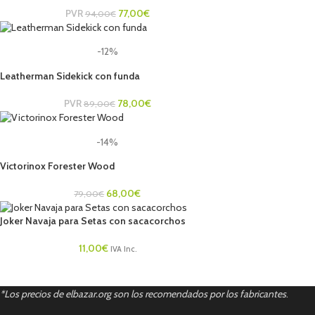
PVR
77,00
€
94,00
€
-12%
Leatherman Sidekick con funda
PVR
78,00
€
89,00
€
-14%
Victorinox Forester Wood
68,00
€
79,00
€
Joker Navaja para Setas con sacacorchos
11,00
€
IVA Inc.
*Los precios de elbazar.org son los recomendados por los fabricantes
.