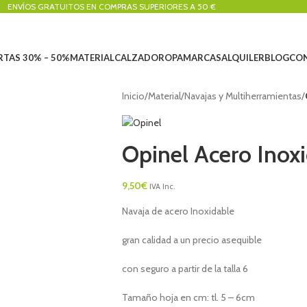
ENVÍOS GRATUITOS EN COMPRAS SUPERIORES A 50 €
RTAS 30% – 50%
MATERIAL
CALZADO
ROPA
MARCAS
ALQUILER
BLOG
CO
Inicio
/
Material
/
Navajas y Multiherramientas
/
Opinel Acero Inox
9,50
€
IVA Inc.
Navaja de acero Inoxidable
gran calidad a un precio asequible
con seguro a partir de la talla 6
Tamaño hoja en cm: tl. 5 – 6cm