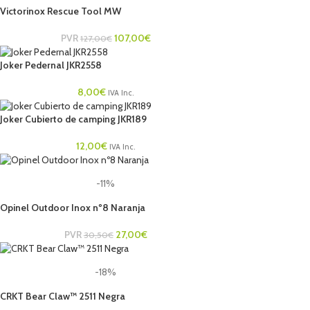
Victorinox Rescue Tool MW
PVR
107,00
€
127,00
€
Joker Pedernal JKR2558
8,00
€
IVA Inc.
Joker Cubierto de camping JKR189
12,00
€
IVA Inc.
-11%
Opinel Outdoor Inox nº8 Naranja
PVR
27,00
€
30,50
€
-18%
CRKT Bear Claw™ 2511 Negra