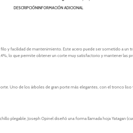
DESCRIPCIÓN
INFORMACIÓN ADICIONAL
 su filo y facilidad de mantenimiento. Este acero puede ser sometido a u
.4%, lo que permite obtener un corte muy satisfactorio y mantener las p
orte. Uno de los árboles de gran porte más elegantes, con el tronco liso 
uchillo plegable, Joseph Opinel diseñó una forma llamada hoja Yatagan (cu