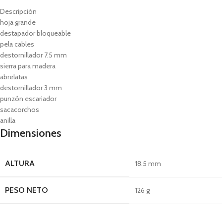
Descripción
hoja grande
destapador bloqueable
pela cables
destornillador 7.5 mm
sierra para madera
abrelatas
destornillador 3 mm
punzón escariador
sacacorchos
anilla
Dimensiones
ALTURA
18.5 mm
PESO NETO
126 g