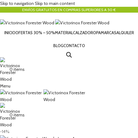
Skip to navigation
Skip to main content
ENVÍOS GRATUITOS EN COMPRAS SUPERIORES A 50 €
INICIO
OFERTAS 30% – 50%
MATERIAL
CALZADO
ROPA
MARCAS
ALQUILER
BLOG
CONTACTO
0
items
Menu
0
items
-14%