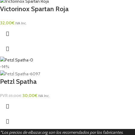
Victorinox Spartan Roja
32,00
€
IVA Inc.
-14%
Petzl Spatha
PVR
30,00
€
35,00
€
IVA Inc.
*Los precios de elbazar.org son los recomendados por los fabricantes
.