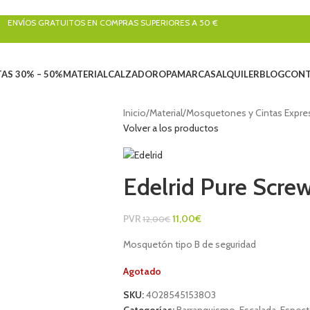
ENVÍOS GRATUITOS EN COMPRAS SUPERIORES A 50 €
AS 30% – 50%
MATERIAL
CALZADO
ROPA
MARCAS
ALQUILER
BLOG
CONT
Inicio
/
Material
/
Mosquetones y Cintas Expre
Volver a los productos
Edelrid Pure Screw
PVR
11,00
€
12,00
€
Mosquetón tipo B de seguridad
Agotado
SKU:
4028545153803
Categorías:
Barranquismo
,
Escalada
,
Espect