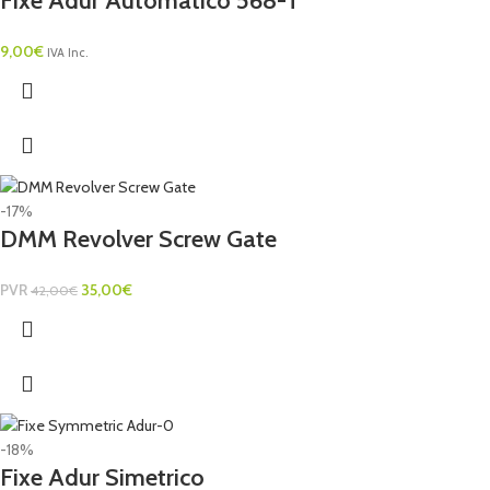
Fixe Adur Automatico 568-T
9,00
€
IVA Inc.
-17%
DMM Revolver Screw Gate
PVR
35,00
€
42,00
€
-18%
Fixe Adur Simetrico