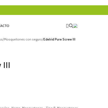
ACTO
ss
/
Mosquetones con seguro
/
Edelrid Pure Screw III
 III
aculos · Negro
,
Mosquetones - Tipo B
,
Mosquetones