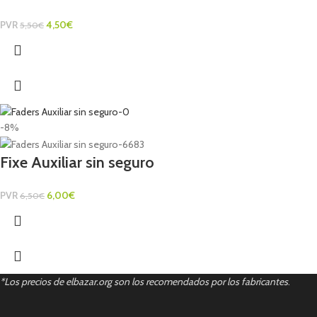
PVR
4,50
€
5,50
€
-8%
Fixe Auxiliar sin seguro
PVR
6,00
€
6,50
€
*Los precios de elbazar.org son los recomendados por los fabricantes
.