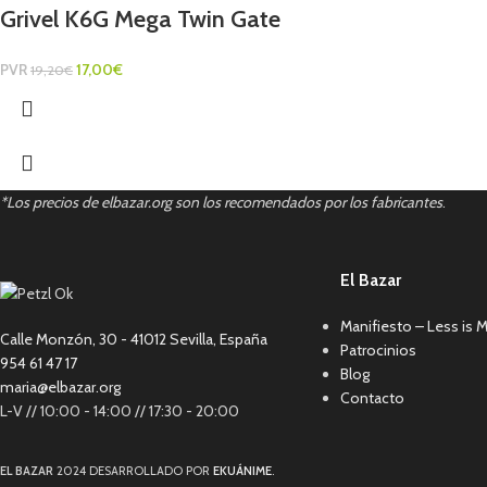
Grivel K6G Mega Twin Gate
PVR
17,00
€
19,20
€
*Los precios de elbazar.org son los recomendados por los fabricantes
.
El Bazar
Manifiesto – Less is 
Calle Monzón, 30 - 41012 Sevilla, España
Patrocinios
954 61 47 17
Blog
maria@elbazar.org
Contacto
L-V // 10:00 - 14:00 // 17:30 - 20:00
EL BAZAR
2024 DESARROLLADO POR
EKUÁNIME
.