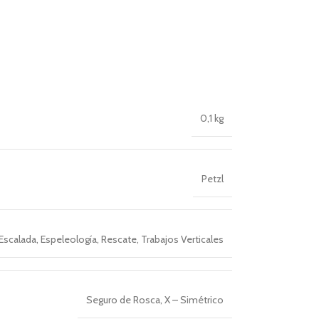
0,1 kg
Petzl
Escalada
,
Espeleología
,
Rescate
,
Trabajos Verticales
Seguro de Rosca
,
X – Simétrico