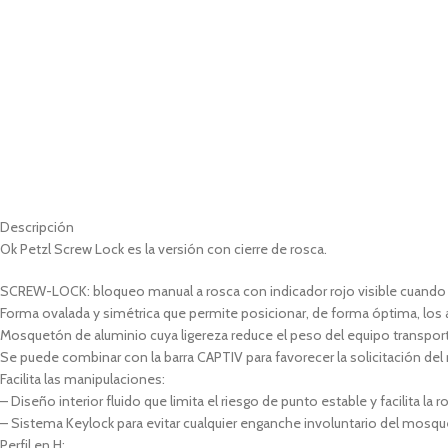
Descripción
Ok Petzl Screw Lock es la versión con cierre de rosca.
SCREW-LOCK: bloqueo manual a rosca con indicador rojo visible cuand
Forma ovalada y simétrica que permite posicionar, de forma óptima, los 
Mosquetón de aluminio cuya ligereza reduce el peso del equipo transporta
Se puede combinar con la barra CAPTIV para favorecer la solicitación del 
Facilita las manipulaciones:
– Diseño interior fluido que limita el riesgo de punto estable y facilita l
– Sistema Keylock para evitar cualquier enganche involuntario del mosqu
Perfil en H: