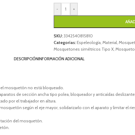
-
+
AÑAD
SKU:
3342540815810
Categorías:
Espeleología
,
Material
,
Mosquet
Mosquetones simétricos Tipo X
,
Mosqueton
DESCRIPCIÓN
INFORMACIÓN ADICIONAL
o el mosquetón no está bloqueado.
aparatos de sección ancha tipo polea, bloqueador y anticaídas deslizante
do por el trabajador en altura.
mosquetón según el eje mayor, solidarizarlo con el aparato y limitar el ri
a rotación del mosquetón.
etón.