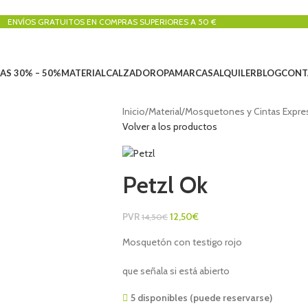
ENVÍOS GRATUITOS EN COMPRAS SUPERIORES A 50 €
AS 30% – 50%
MATERIAL
CALZADO
ROPA
MARCAS
ALQUILER
BLOG
CONT
Inicio
/
Material
/
Mosquetones y Cintas Expre
Volver a los productos
Petzl Ok
PVR
12,50
€
14,50
€
Mosquetón con testigo rojo
que señala si está abierto
5 disponibles (puede reservarse)