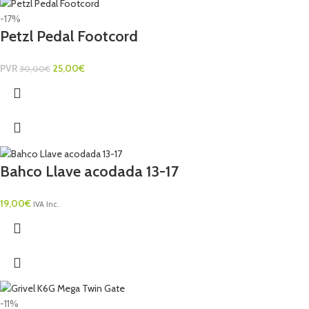
-17%
Petzl Pedal Footcord
PVR
25,00
€
30,00
€
Bahco Llave acodada 13-17
19,00
€
IVA Inc.
-11%