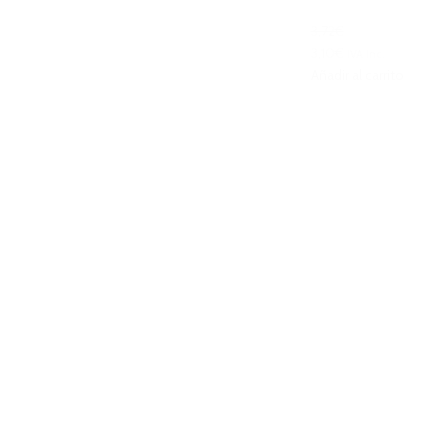
3,72€
3,10€
IVA Inc.
Añadir al carrito