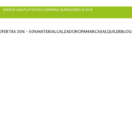
ENVÍOS GRATUITOS EN COMPRAS SUPERIORES A 50 €
OFERTAS 30% – 50%
MATERIAL
CALZADO
ROPA
MARCAS
ALQUILER
BLOG
IONADORES
CINTAS PLANAS Y TUBULARES
CORDINOS
CUERDAS DÍNAMI
6 Productos
11 Productos
11 Productos