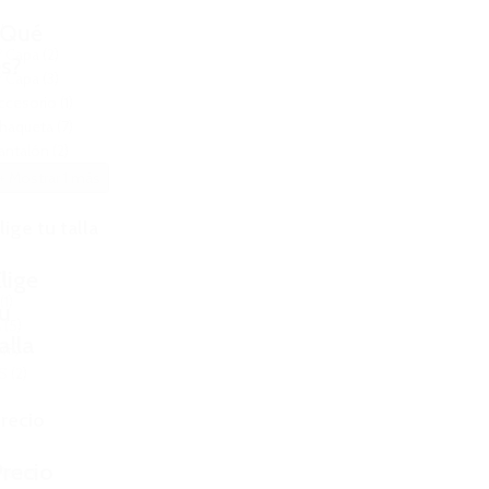
¿Qué
l
º Capa
(2)
s?
º Capa
(3)
ccesorio
(1)
haqueta
(7)
antalón
(2)
+ Mostrar 1 más
lige tu talla
lige
l
(1)
u
M
(5)
alla
S
(8)
S
(2)
recio
recio
Reset