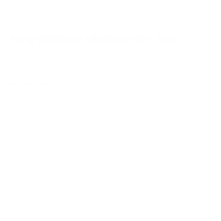
Kong doble aro adventure evo 52cm
17,00€
15,00€
IVA Inc.
Añadir al carrito
%