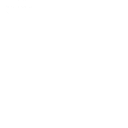
IVA Inc.
Añadir al carrito
%