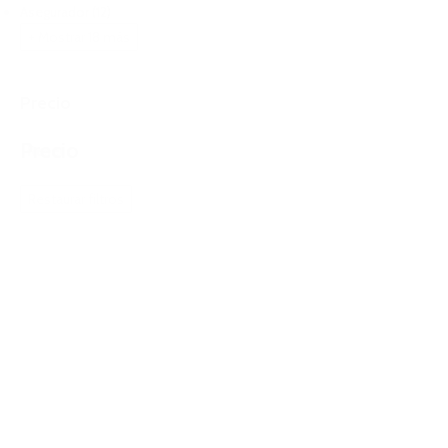
Asegurador
(12)
+ Mostrar 18 más
Precio
Precio
Reset
Restaurar filtros