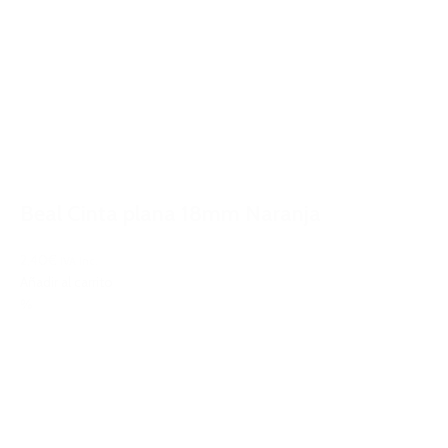
Beal Cinta plana 18mm Naranja
2,40€
IVA Inc.
Añadir al carrito
%