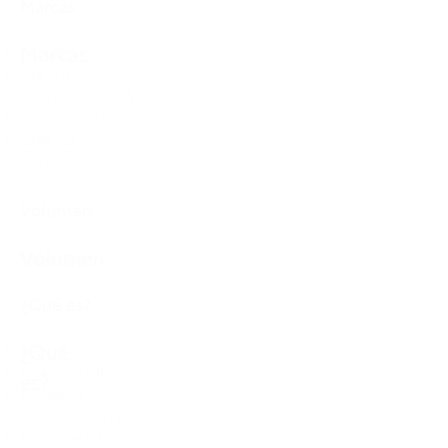
Marcas
Marcas
Petzl
(60)
Fixe
(22)
Black Diamond
(17)
Singing Rock
(15)
DMM
(13)
+ Mostrar 16 más
Volumen
Volumen
Restaurar
¿Qué es?
¿Qué
All
Accesorio
(13)
es?
Anclaje
(11)
Anillo de cinta
(1)
Anticaidas
(5)