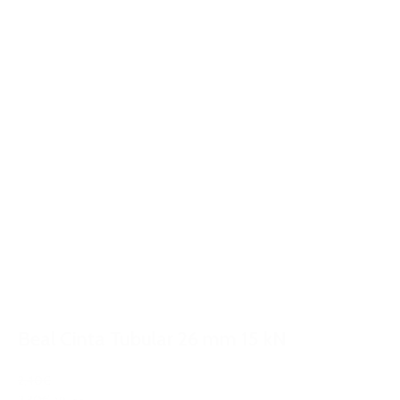
Beal Cinta Tubular 26 mm 15 kN
2,40€
2,30€