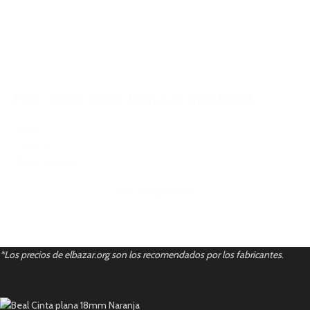
Fixe · Roca Cinta Plana 25 mm 15 kN
2,65€
2,30€
IVA Inc.
Añadir al carrito
1
2
3
…
7
8
Siguiente »
*Los precios de elbazar.org son los recomendados por los fabricantes
.