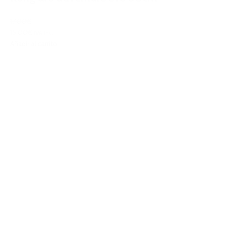
17,00€
15,00€
IVA Inc.
Añadir al carrito