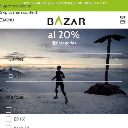
ENVÍOS GRATUITOS EN COMPRAS SUPERIORES A 50 €
Skip to navigation
Skip to main content
MENU
al 20%
Categorías
Ordenar
Sort content
Buscador
Search content
Marcas
Marcas
Patagonia
(7)
E9
(6)