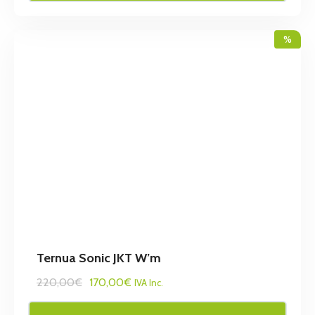
%
Ternua Sonic JKT W’m
220,00€
170,00€
IVA Inc.