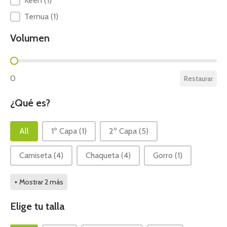
Keen
(1)
Ternua
(1)
Volumen
Volumen
0
Restaurar
¿Qué es?
¿Qué es?
All
1º Capa
(1)
2º Capa
(5)
Camiseta
(4)
Chaqueta
(4)
Gorro
(1)
+ Mostrar 2 más
Elige tu talla