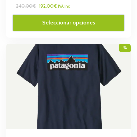
240,00€
192,00€
IVA Inc.
Seleccionar opciones
%