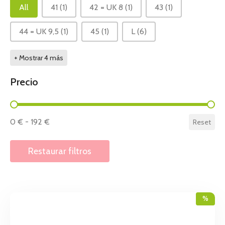
Elige tu talla
All
41
(1)
42 = UK 8
(1)
43
(1)
44 = UK 9,5
(1)
45
(1)
L
(6)
+ Mostrar 4 más
Precio
Precio
0 € - 192 €
Reset
Restaurar filtros
%