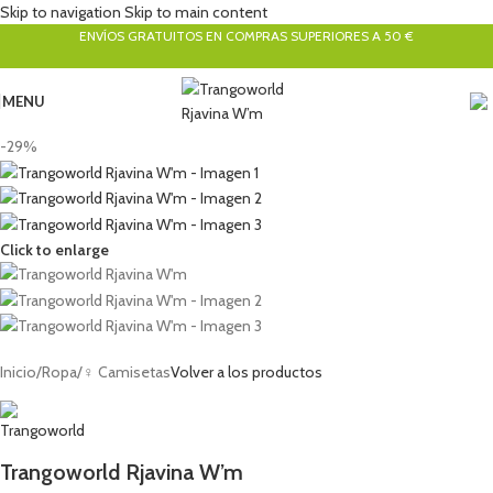
Skip to navigation
Skip to main content
ENVÍOS GRATUITOS EN COMPRAS SUPERIORES A 50 €
MENU
-29%
Click to enlarge
Inicio
/
Ropa
/
♀ Camisetas
Volver a los productos
Trangoworld Rjavina W’m