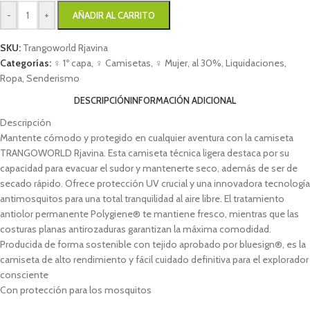
-
+
AÑADIR AL CARRITO
SKU:
Trangoworld Rjavina
Categorías:
♀ 1º capa
,
♀ Camisetas
,
♀ Mujer
,
al 30%
,
Liquidaciones
,
Ropa
,
Senderismo
DESCRIPCIÓN
INFORMACIÓN ADICIONAL
Descripción
Mantente cómodo y protegido en cualquier aventura con la camiseta
TRANGOWORLD Rjavina. Esta camiseta técnica ligera destaca por su
capacidad para evacuar el sudor y mantenerte seco, además de ser de
secado rápido. Ofrece protección UV crucial y una innovadora tecnología
antimosquitos para una total tranquilidad al aire libre. El tratamiento
antiolor permanente Polygiene® te mantiene fresco, mientras que las
costuras planas antirozaduras garantizan la máxima comodidad.
Producida de forma sostenible con tejido aprobado por bluesign®, es la
camiseta de alto rendimiento y fácil cuidado definitiva para el explorador
consciente
Con protección para los mosquitos