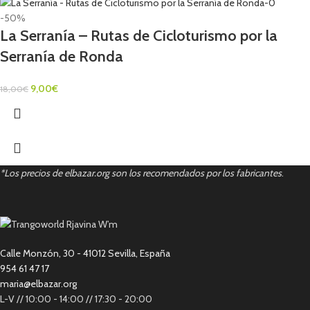
-50%
La Serranía – Rutas de Cicloturismo por la
Serranía de Ronda
9,00
€
18,00
€
*Los precios de elbazar.org son los recomendados por los fabricantes
.
Calle Monzón, 30 - 41012 Sevilla, España
954 61 47 17
maria@elbazar.org
L-V // 10:00 - 14:00 // 17:30 - 20:00