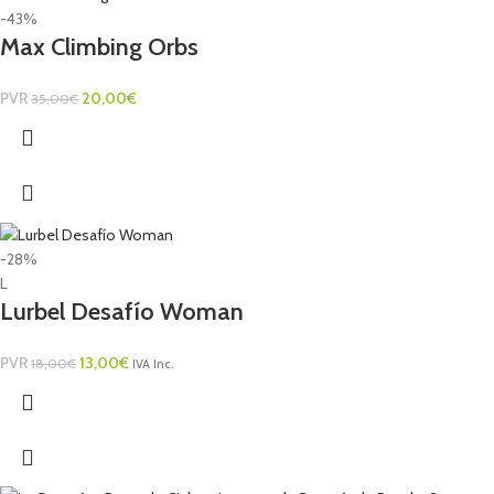
-43%
Max Climbing Orbs
PVR
20,00
€
35,00
€
-28%
L
Lurbel Desafío Woman
PVR
13,00
€
18,00
€
IVA Inc.