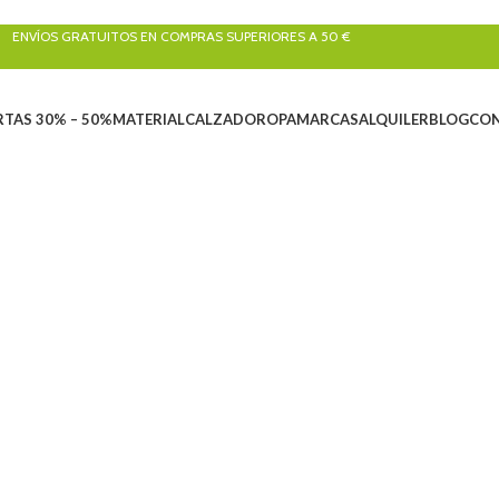
ENVÍOS GRATUITOS EN COMPRAS SUPERIORES A 50 €
RTAS 30% – 50%
MATERIAL
CALZADO
ROPA
MARCAS
ALQUILER
BLOG
CO
Trangoworld
NES
ALQUILER
ARBORICULTURA
BARRANQUISMO
CALZADO
CLÁSICA Y
4 Productos
33 Productos
155 Productos
260 Productos
47 Producto
PELEOLOGÍA
LIQUIDACIONES
MATERIAL
RESCATE
ROPA
SEN
 Productos
101 Productos
829 Productos
22 Productos
390 Productos
270 
VIA FERRATA
47 Productos