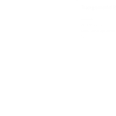
Trangoworld 
50,00€
28,00€
IVA Inc.
Seleccionar opciones
%