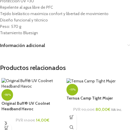
Protección UV +30
Repelente al agua libre de PFC
Tejido bielástico maximiza confort y libertad de movimiento
Diseño funcional y técnico
Peso: 570 g
Tratamiento Bluesign
Información adicional
Productos relacionados
-11%
-18%
Ternua Camp Tight Mujer
Original Buff® UV Coolnet
Headband Havoc
PVR
80,00
€
90,00
€
IVA Inc.
PVR
14,00
€
17,00
€