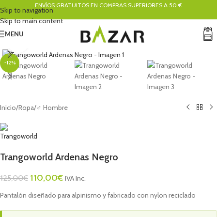
ENVÍOS GRATUITOS EN COMPRAS SUPERIORES A 50 €
Skip to navigation
Skip to main content
MENU
Click to enlarge
-12%
Inicio
/
Ropa
/
♂ Hombre
Trangoworld Ardenas Negro
110,00
€
125,00
€
IVA Inc.
Pantalón diseñado para alpinismo y fabricado con nylon reciclado