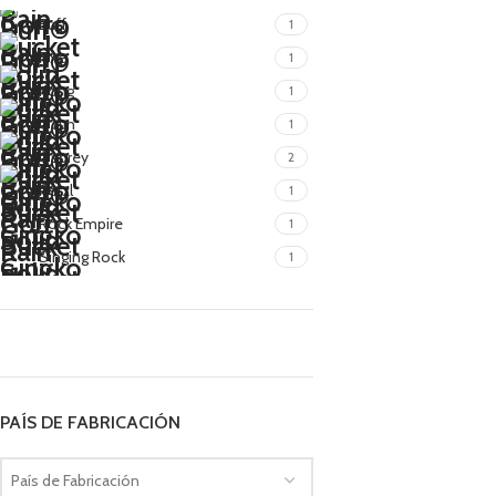
Buff
1
Fixe
1
Kong
1
Ocun
1
Osprey
2
Petzl
1
Rock Empire
1
Singing Rock
1
PAÍS DE FABRICACIÓN
País de Fabricación