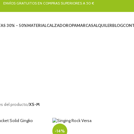
ENVÍOS GRATUITOS EN COMPRAS SUPERIORES A 50 €
AS 30% – 50%
MATERIAL
CALZADO
ROPA
MARCAS
ALQUILER
BLOG
CONT
XS-M
NES
ALQUILER
ARBORICULTURA
BARRANQUISMO
CALZADO
CLÁSICA Y 
4 Productos
33 Productos
155 Productos
258 Productos
47 Producto
PELEOLOGÍA
LIQUIDACIONES
MATERIAL
RESCATE
ROPA
SEN
 Productos
102 Productos
828 Productos
22 Productos
389 Productos
268 
VIA FERRATA
47 Productos
les del producto
/
XS-M
-14%