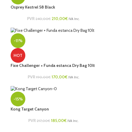
Osprey Kestrel 58 Black
PVR
210,00
€
240,00
€
IVA Inc.
-11%
HOT
Fixe Challenger + Funda estanca Dry Bag 10lt
PVR
170,00
€
190,00
€
IVA Inc.
-15%
Kong Target Canyon
PVR
185,00
€
217,00
€
IVA Inc.