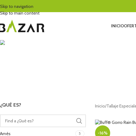
Skip to navigation
Skip to main content
INICIO
OFERT
ACAMPADA
ACCESORIOS BARRANCOS
ALPINISMO Y EXPEDICIO
21 Productos
19 Productos
158 Productos
ESCALADA CLÁSICA
ESCALADA EN HIELO
ESPECTACULOS · NEGRO
ES
72 Productos
32 Productos
14 Productos
119
¿QUÉ ES?
Inicio
/
Tallaje Especia
-16%
Arnés
5