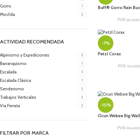
Gorro
1
Buff® Gorro Rain Buc
Mochila
2
PVR
45,00
€
ACTIVIDAD RECOMENDADA
-7%
Petzl Corax
Alpinismo y Expediciones
2
Barranquismo
1
PVR
70,00
Escalada
3
Escalada Clásica
1
Senderismo
2
Trabajos Verticales
2
-10%
Vía Ferrata
2
Ocun Webee Big Wall
PVR
98,00
€
FILTRAR POR MARCA