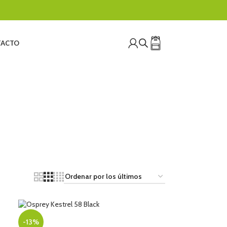
ACTO
ARTIFICIAL
ESCALADA
ESCALADA ARTIFICIAL
s
541 Productos
21 Productos
DERISMO
TRABAJOS VERTICALES
TRAIL RUNNING
Productos
154 Productos
8 Productos
-13%