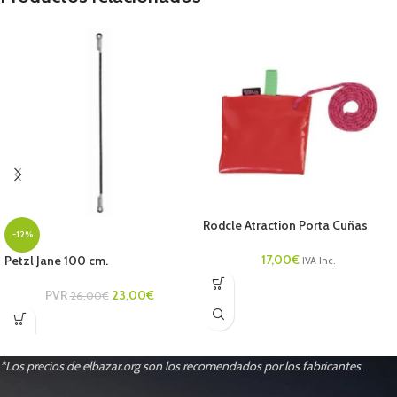
Rodcle Atraction Porta Cuñas
-12%
17,00
€
Petzl Jane 100 cm.
IVA Inc.
PVR
23,00
€
26,00
€
*Los precios de elbazar.org son los recomendados por los fabricantes
.