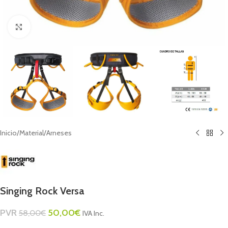
Click to enlarge
Inicio
/
Material
/
Arneses
Singing Rock Versa
PVR
50,00
€
58,00
€
IVA Inc.