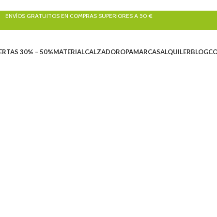
ENVÍOS GRATUITOS EN COMPRAS SUPERIORES A 50 €
ERTAS 30% – 50%
MATERIAL
CALZADO
ROPA
MARCAS
ALQUILER
BLOG
C
E COCINA