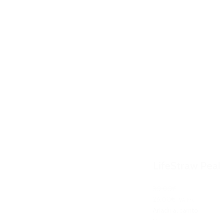
LifeStraw Peak
30,00€
26,00€
IVA Inc.
Añadir al carrito