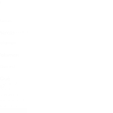
arcas
Marcas
lack Diamond
(60)
Volumen
Volumen
Restaurar
Qué es?
¿Qué
l
ccesorio
(2)
s?
rnés
(1)
segurador
(1)
able de acero
(1)
amiseta
(5)
+ Mostrar 17 más