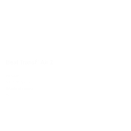
Beal Transf´Air 2
66,00€
59,00€
IVA Inc.
Añadir al carrito
%