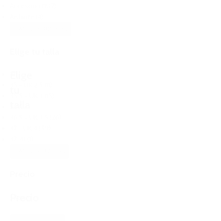
Accesorio
(107)
Aislante
(4)
+ Mostrar 80 más
Elige tu talla
Elige
All
35 = UK 2,5
(11)
tu
35.5 = UK 3
(15)
talla
36
(33)
36,5 = UK 3,5
(26)
37 = UK 4
(59)
37-41
(1)
+ Mostrar 32 más
Precio
Precio
Reset