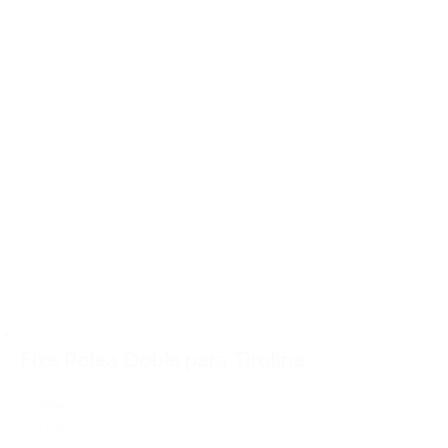
Fixe Polea Doble para Tirolina
62,00€
55,00€
IVA Inc.