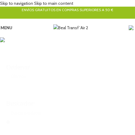
Skip to navigation
Skip to main content
ENVÍOS GRATUITOS EN COMPRAS SUPERIORES A 50 €
MENU
Poleas
Categorías
Ordenar
Sort content
Buscador
Search content