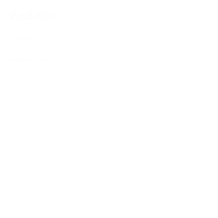
Petzl Mini
50,00€
44,00€
IVA Inc.
Añadir al carrito
%