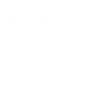
Edelrid Axiom Slider
45,00€
40,00€
IVA Inc.
Añadir al carrito
%