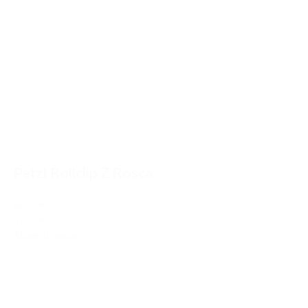
Petzl Rollclip Z Rosca
48,00€
42,00€
IVA Inc.
Añadir al carrito
%