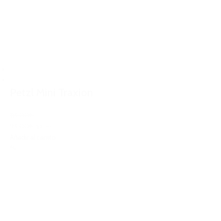
Petzl Mini Traxion
115,00€
95,00€
IVA Inc.
Añadir al carrito
%