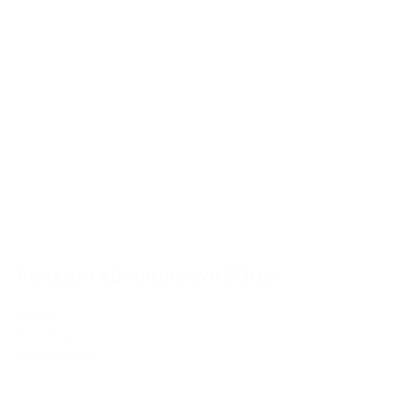
Kong aro adventure evo 50cm
17,00€
15,00€
IVA Inc.
Añadir al carrito
%