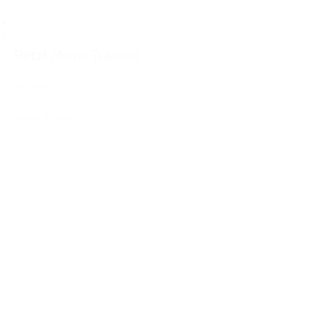
Petzl Micro Traxion
90,00€
79,00€
IVA Inc.
Añadir al carrito
%