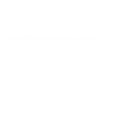
Kong doble aro adventure evo 52cm
17,00€
15,00€
IVA Inc.
Añadir al carrito
%