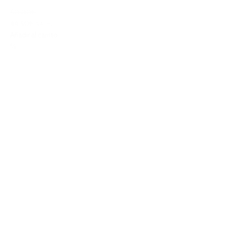
50,00€
44,50€
IVA Inc.
Añadir al carrito
%