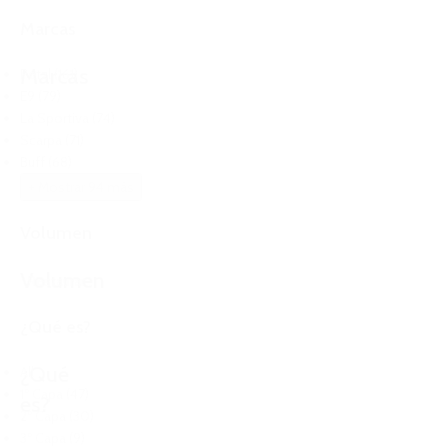
Marcas
Marcas
Petzl
(161)
E9
(79)
La Sportiva
(74)
Scarpa
(71)
Buff
(68)
+ Mostrar 94 más
Volumen
Volumen
Restaurar
¿Qué es?
¿Qué
All
1º Capa
(47)
es?
2º Capa
(30)
3º Capa
(9)