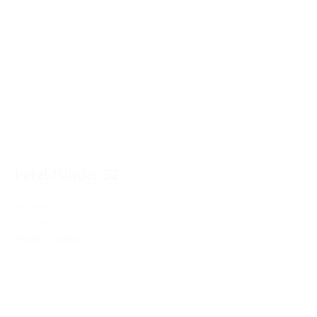
Petzl Minder S2
82,00€
73,00€
IVA Inc.
Añadir al carrito
%