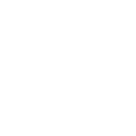
163,00€
138,00€
IVA Inc.
Añadir al carrito
%