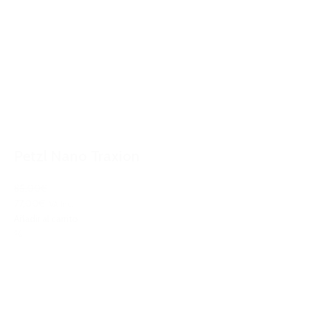
Petzl Nano Traxion
85,00€
77,00€
IVA Inc.
Añadir al carrito
%