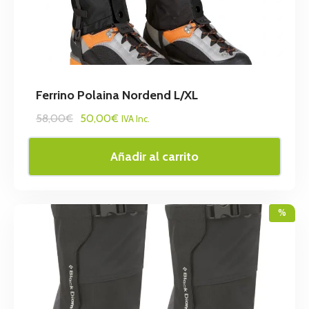
Ferrino Polaina Nordend L/XL
58,00€
50,00€
IVA Inc.
Añadir al carrito
%