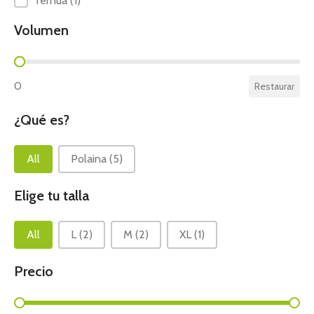
Ternua
(1)
Volumen
Volumen
0
Restaurar
¿Qué es?
¿Qué es?
All
Polaina
(5)
Elige tu talla
Elige tu talla
All
L
(2)
M
(2)
XL
(1)
Precio
Precio