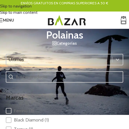
ENVÍOS GRATUITOS EN COMPRAS SUPERIORES A 50 €
Skip to navigation
Skip to main content
MENU
Polainas
Categorías
Ordenar
Sort content
Buscador
Search content
Marcas
Marcas
Ferrino
(3)
Black Diamond
(1)