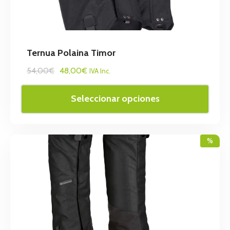
Ternua Polaina Timor
54,00€
48,00€
IVA Inc.
Seleccionar opciones
%