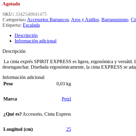
26,00€.
22,00€.
Agotado
SKU:
3342540841475
Categorías:
Accesorios Barrancos
,
Aros y Anillos
,
Barranquismo
,
Ci
Etiqueta:
Escalada
Descripción
Información adicional
Descripción
La cinta exprés SPIRIT EXPRESS es ligera, ergonómica y versátil. L
desenganchar. Diseñada ergonómicamente, la cinta EXPRESS se adap
Información adicional
Peso
0,03 kg
Marca
Petzl
¿Qué es?
Accesorio
,
Cinta Express
Longitud (cm)
25