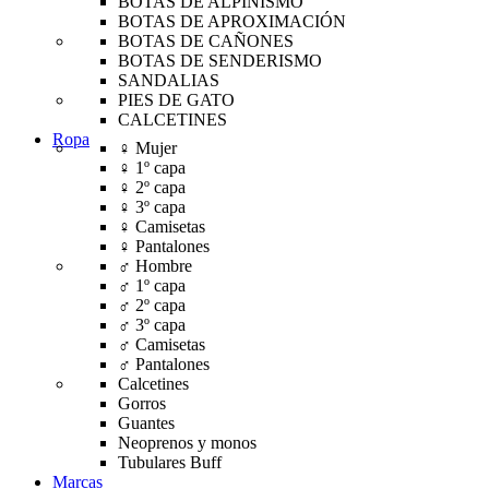
BOTAS DE ALPINISMO
BOTAS DE APROXIMACIÓN
BOTAS DE CAÑONES
BOTAS DE SENDERISMO
SANDALIAS
PIES DE GATO
CALCETINES
Ropa
♀ Mujer
♀ 1º capa
♀ 2º capa
♀ 3º capa
♀ Camisetas
♀ Pantalones
♂ Hombre
♂ 1º capa
♂ 2º capa
♂ 3º capa
♂ Camisetas
♂ Pantalones
Calcetines
Gorros
Guantes
Neoprenos y monos
Tubulares Buff
Marcas