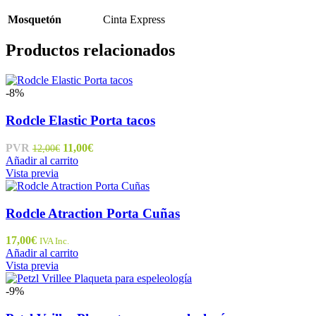
Mosquetón
Cinta Express
Productos relacionados
-8%
Rodcle Elastic Porta tacos
El
El
PVR
11,00
€
12,00
€
precio
precio
Añadir al carrito
original
actual
Vista previa
era:
es:
12,00€.
11,00€.
Rodcle Atraction Porta Cuñas
17,00
€
IVA Inc.
Añadir al carrito
Vista previa
-9%