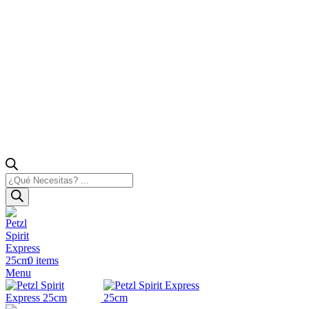
Búsqueda
de
productos
0
items
Menu