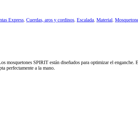
ntas Express
,
Cuerdas, aros y cordinos
,
Escalada
,
Material
,
Mosquetone
os mosquetones SPIRIT están diseñados para optimizar el enganche. E
ta perfectamente a la mano.