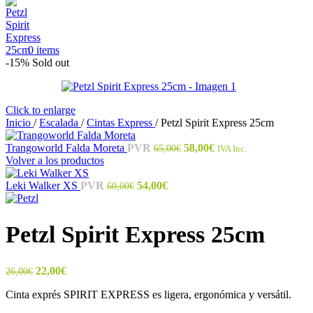
0
items
-15%
Sold out
Click to enlarge
Inicio
/
Escalada
/
Cintas Express
/
Petzl Spirit Express 25cm
El
El
Trangoworld Falda Moreta
PVR
58,00
€
65,00
€
IVA Inc.
precio
precio
Volver a los productos
original
actual
El
El
era:
es:
Leki Walker XS
PVR
54,00
€
60,00
€
precio
precio
65,00€.
58,00€.
original
actual
era:
es:
Petzl Spirit Express 25cm
60,00€.
54,00€.
El
El
22,00
€
26,00
€
precio
precio
Cinta exprés SPIRIT EXPRESS es ligera, ergonómica y versátil.
original
actual
era:
es: