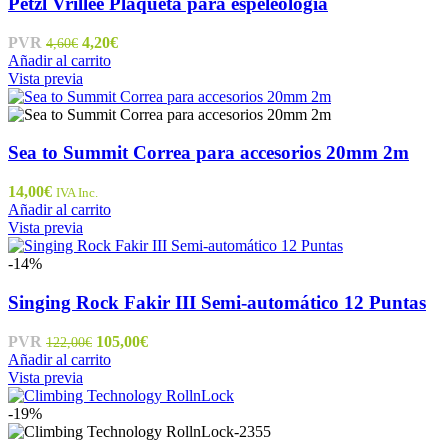
Petzl Vrillee Plaqueta para espeleología
El
El
PVR
4,20
€
4,60
€
precio
precio
Añadir al carrito
original
actual
Vista previa
era:
es:
4,60€.
4,20€.
Sea to Summit Correa para accesorios 20mm 2m
14,00
€
IVA Inc.
Añadir al carrito
Vista previa
-14%
Singing Rock Fakir III Semi-automático 12 Puntas
El
El
PVR
105,00
€
122,00
€
precio
precio
Añadir al carrito
original
actual
Vista previa
era:
es:
122,00€.
105,00€.
-19%