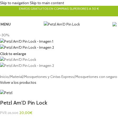
Skip to navigation
Skip to main content
ENVÍOS GRATUITOS EN COMPRAS SUPERIORES A 50 €
MENU
-30%
Click to enlarge
Inicio
/
Material
/
Mosquetones y Cintas Express
/
Mosquetones con seguro
Volver a los productos
Petzl Am’D Pin Lock
PVR
20,00
€
28,50
€