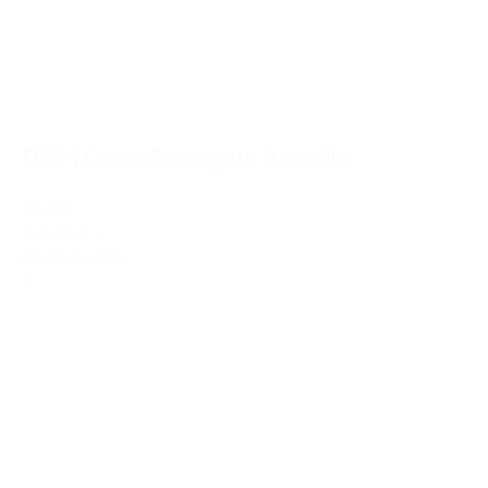
DMM Ceros Screwgate Amarillo
25,00€
22,50€
IVA Inc.
Añadir al carrito
%