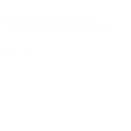
Black Diamond VaporLock Screwgate
17,00€
15,00€
IVA Inc.
Añadir al carrito
%