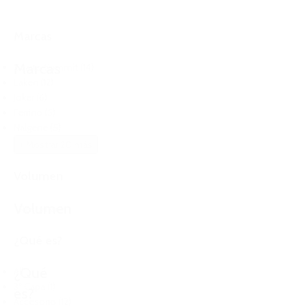
Marcas
Marcas
Sea to Summit
(14)
Laken
(12)
Joker
(6)
Ferrino
(5)
Nalgene
(5)
+ Mostrar 20 más
Volumen
Volumen
Restaurar
¿Qué es?
¿Qué
All
3º Capa
(1)
es?
Accesorio
(12)