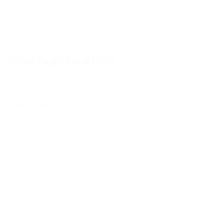
Ocun Eagle Twist HMS
19,00€
17,00€
IVA Inc.
Añadir al carrito
%