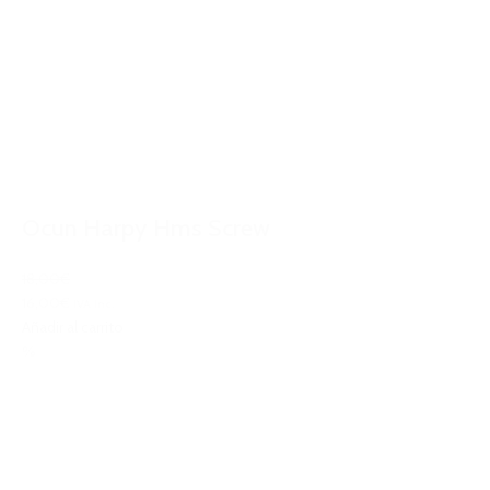
Ocun Harpy Hms Screw
18,00€
16,00€
IVA Inc.
Añadir al carrito
%