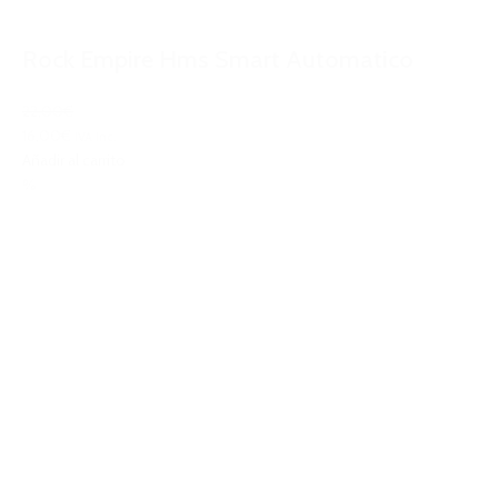
Rock Empire Hms Smart Automatico
22,00€
16,00€
IVA Inc.
Añadir al carrito
%