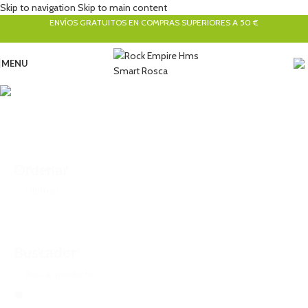
Skip to navigation
Skip to main content
ENVÍOS GRATUITOS EN COMPRAS SUPERIORES A 50 €
MENU
Mosquetones HMS - Tipo H
Categorías
Ordenar
Sort content
Buscador
Search content