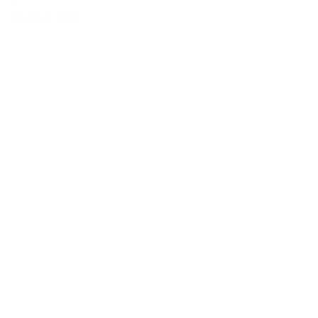
21,00€
IVA Inc.
Añadir al carrito
%