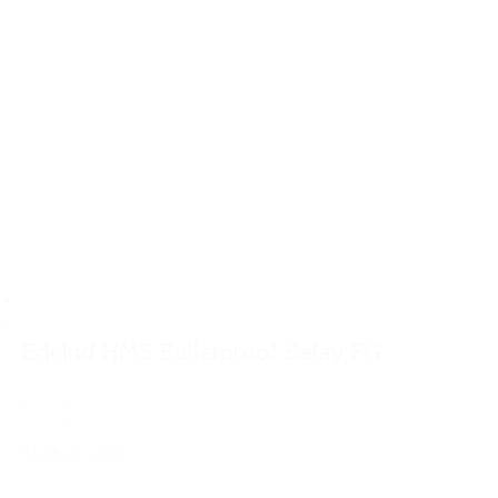
Edelrid HMS Bulletproof Belay FG
35,00€
32,00€
IVA Inc.
Añadir al carrito
%