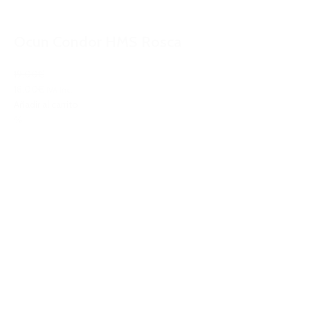
Ocun Condor HMS Rosca
19,00€
18,00€
IVA Inc.
Añadir al carrito
%