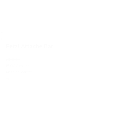
Petzl Attache Bar
20,00€
18,00€
IVA Inc.
Añadir al carrito
%