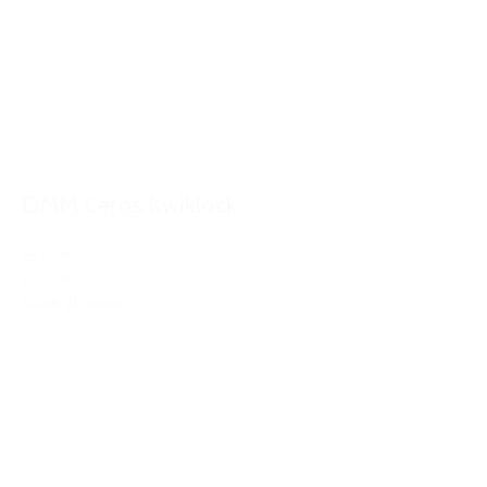
DMM Ceros Kwiklock
28,00€
25,00€
IVA Inc.
Añadir al carrito
%