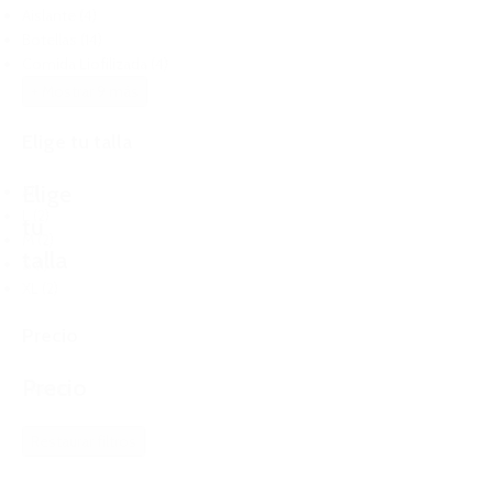
Aislante
(4)
Botellas
(14)
Comida Liofilizada
(4)
+ Mostrar 9 más
Elige tu talla
Elige
All
L
(2)
tu
M
(2)
talla
S
(1)
XL
(2)
Precio
Precio
Reset
Restaurar filtros