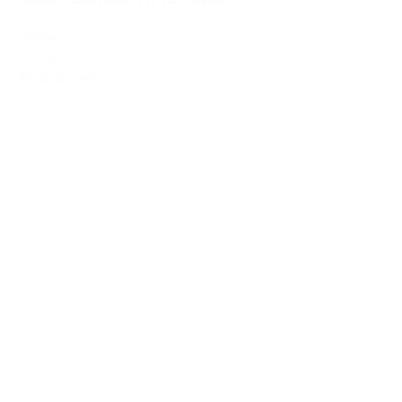
22,00€
20,00€
IVA Inc.
Añadir al carrito
%