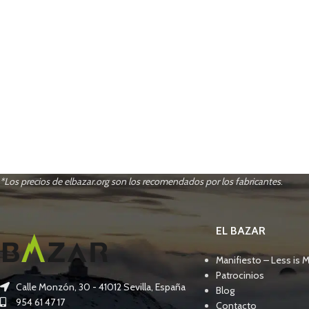
*Los precios de elbazar.org son los recomendados por los fabricantes
.
EL BAZAR
Manifiesto – Less is 
Patrocinios
Calle Monzón, 30 - 41012 Sevilla, España
Blog
954 61 47 17
Contacto