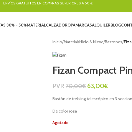
ENVÍOS GRATUITOS EN COMPRAS SUPERIORES A 50 €
AS 30% – 50%
MATERIAL
CALZADO
ROPA
MARCAS
ALQUILER
BLOG
CONT
Inicio
/
Material
/
Hielo & Nieve
/
Bastones
/
Fiza
Fizan Compact Pi
PVR
63,00
€
70,00
€
Bastón de trekking telescópico en 3 seccione
De color rosa
Agotado