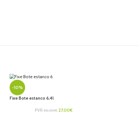
-10%
Fixe Bote estanco 6,4l
PVR
27,00
€
30,00
€