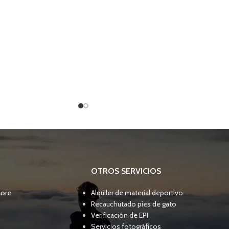
OTROS SERVICIOS
More
Alquiler de material deportivo
Recauchutado pies de gato
Verificación de EPI
Servicios fotográficos