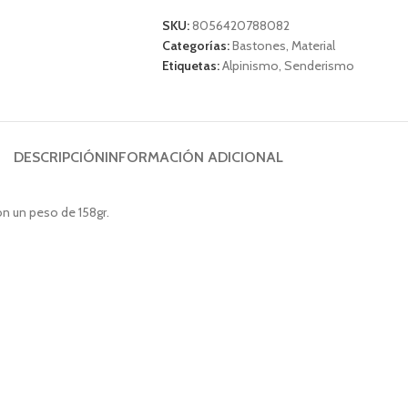
SKU:
8056420788082
Categorías:
Bastones
,
Material
Etiquetas:
Alpinismo
,
Senderismo
DESCRIPCIÓN
INFORMACIÓN ADICIONAL
n un peso de 158gr.