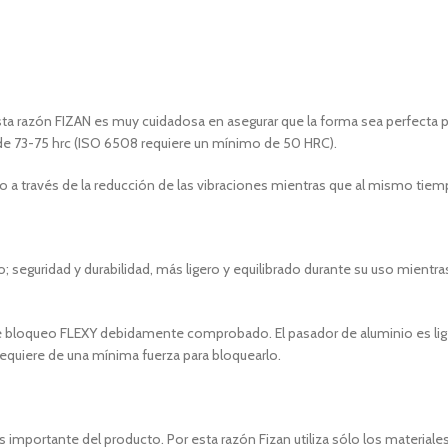
ta razón FIZAN es muy cuidadosa en asegurar que la forma sea perfecta p
a de 73-75 hrc (ISO 6508 requiere un mínimo de 50 HRC).
o a través de la reducción de las vibraciones mientras que al mismo tie
io; seguridad y durabilidad, más ligero y equilibrado durante su uso mientr
de bloqueo FLEXY debidamente comprobado. El pasador de aluminio es lige
requiere de una mínima fuerza para bloquearlo.
s importante del producto. Por esta razón Fizan utiliza sólo los materiale