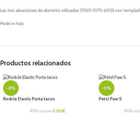
Las tres aleaciones de aluminio utilizadas (7001-1075-6013) son templad
Made in Italy
Productos relacionados
-8%
-11%
Rodcle Elastic Porta tacos
Petzl Paw S
PVR
11,00
€
PVR
12,00
€
27,