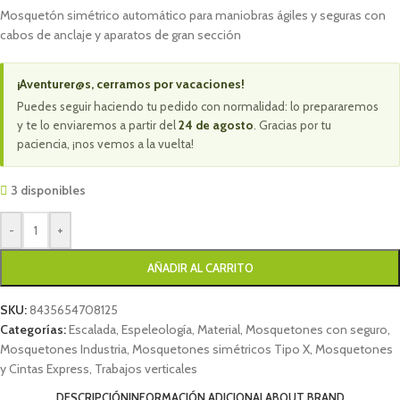
Mosquetón simétrico automático para maniobras ágiles y seguras con
cabos de anclaje y aparatos de gran sección
¡Aventurer@s, cerramos por vacaciones!
Puedes seguir haciendo tu pedido con normalidad: lo prepararemos
y te lo enviaremos a partir del
24 de agosto
. Gracias por tu
paciencia, ¡nos vemos a la vuelta!
3 disponibles
-
+
AÑADIR AL CARRITO
SKU:
8435654708125
Categorías:
Escalada
,
Espeleología
,
Material
,
Mosquetones con seguro
,
Mosquetones Industria
,
Mosquetones simétricos Tipo X
,
Mosquetones
y Cintas Express
,
Trabajos verticales
DESCRIPCIÓN
INFORMACIÓN ADICIONAL
ABOUT BRAND