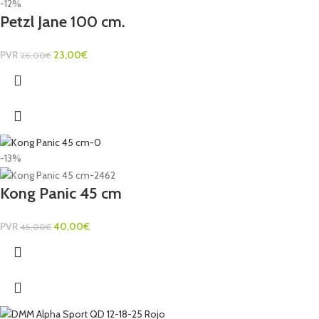
-12%
Petzl Jane 100 cm.
PVR
23,00
€
26,00
€
-13%
Kong Panic 45 cm
PVR
40,00
€
46,00
€