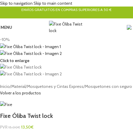
Skip to navigation
Skip to main content
ENVÍOS GRATUITOS EN COMPRAS SUPERIORES A 50 €
MENU
-10%
Click to enlarge
Inicio
/
Material
/
Mosquetones y Cintas Express
/
Mosquetones con seguro
Volver a los productos
Fixe Óliba Twist lock
PVR
13,50
€
15,00
€