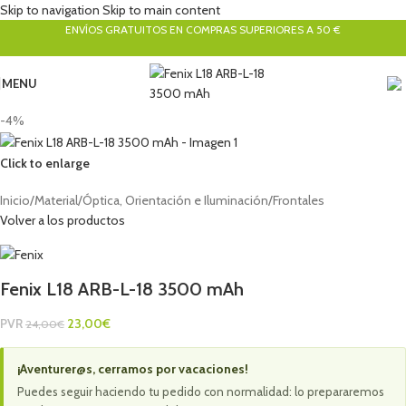
Skip to navigation
Skip to main content
ENVÍOS GRATUITOS EN COMPRAS SUPERIORES A 50 €
MENU
-4%
Click to enlarge
Inicio
/
Material
/
Óptica, Orientación e Iluminación
/
Frontales
Volver a los productos
Fenix L18 ARB-L-18 3500 mAh
PVR
23,00
€
24,00
€
¡Aventurer@s, cerramos por vacaciones!
Puedes seguir haciendo tu pedido con normalidad: lo prepararemos