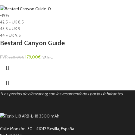
-19%
42,5 = UK 8,5
43,5 = UK 9
44 = UK 9,5
Bestard Canyon Guide
PVR
179,00
€
220,00
€
IVA Inc.
*Los precios de elbazar.org son los recomendados por los fabricantes
.
Calle Monzón, 30 - 41012 Sevilla, España