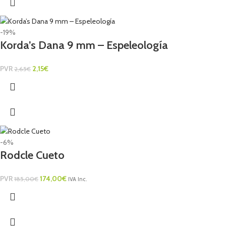
-19%
Korda’s Dana 9 mm – Espeleología
PVR
2,15
€
2,65
€
-6%
Rodcle Cueto
PVR
174,00
€
185,00
€
IVA Inc.