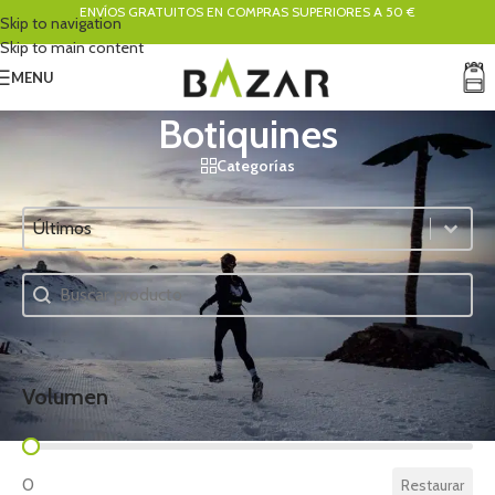
ENVÍOS GRATUITOS EN COMPRAS SUPERIORES A 50 €
Skip to navigation
Skip to main content
MENU
Botiquines
Categorías
Ordenar
Sort content
Buscador
Search content
Volumen
Volumen
0
Restaurar