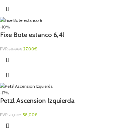
-10%
Fixe Bote estanco 6,4l
PVR
27,00
€
30,00
€
-17%
Petzl Ascension Izquierda
PVR
58,00
€
70,00
€