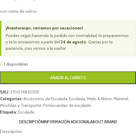
con cierre de velcro
¡Aventurer@s, cerramos por vacaciones!
Puedes seguir haciendo tu pedido con normalidad: lo prepararemos
y te lo enviaremos a partir del
24 de agosto
. Gracias por tu
paciencia, ¡nos vemos a la vuelta!
1 disponibles
AÑADIR AL CARRITO
SKU:
3700748303131
Categorías:
Accesorios de Escalada
,
Escalada
,
Hielo & Nieve
,
Material
,
Mochilas y Transporte
,
Portacuerdas de escalada
Etiqueta:
Escalada
DESCRIPCIÓN
INFORMACIÓN ADICIONAL
ABOUT BRAND
Descripción