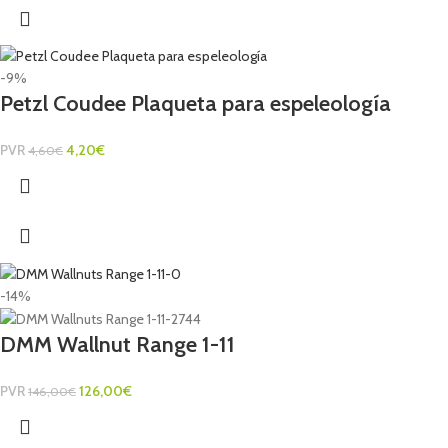
-9%
Petzl Coudee Plaqueta para espeleología
PVR
4,20
€
4,60
€
-14%
DMM Wallnut Range 1-11
PVR
126,00
€
146,00
€