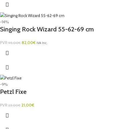
-14%
Singing Rock Wizard 55-62-69 cm
PVR
82,00
€
95,00
€
IVA Inc.
-9%
Petzl Fixe
PVR
21,00
€
23,00
€