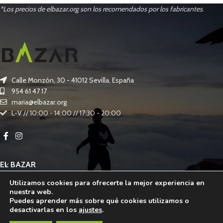
*Los precios de elbazar.org son los recomendados por los fabricantes
.
Calle Monzón, 30 - 41012 Sevilla, España
954 61 47 17
maria@elbazar.org
L-V // 10:00 - 14:00 // 17:30 - 20:00
EL BAZAR
Utilizamos cookies para ofrecerte la mejor experiencia en
OTROS SERVICIOS
nuestra web.
Puedes aprender más sobre qué cookies utilizamos o
INFORMACIÓN LEGAL
desactivarlas en los
ajustes
.
EL BAZAR
2024 DESARROLLADO POR
EKUÁNIME
.