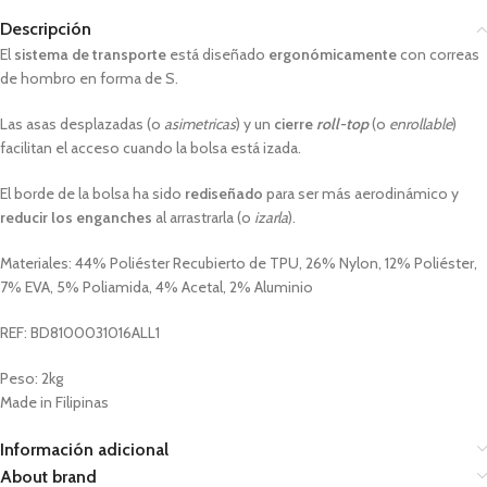
Descripción
El
sistema de transporte
está diseñado
ergonómicamente
con correas
de hombro en forma de S.
Las asas desplazadas (o
asimetricas
) y un
cierre
roll-top
(o
enrollable
)
facilitan el acceso cuando la bolsa está izada.
El borde de la bolsa ha sido
rediseñado
para ser más aerodinámico y
reducir los enganches
al arrastrarla (o
izarla
).
Materiales: 44% Poliéster Recubierto de TPU, 26% Nylon, 12% Poliéster,
7% EVA, 5% Poliamida, 4% Acetal, 2% Aluminio
REF: BD8100031016ALL1
Peso: 2kg
Made in Filipinas
Información adicional
About brand