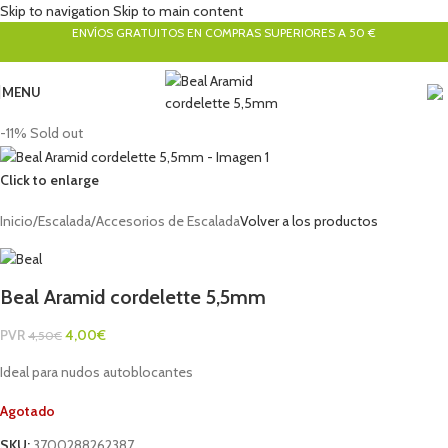
Skip to navigation
Skip to main content
ENVÍOS GRATUITOS EN COMPRAS SUPERIORES A 50 €
MENU
-11%
Sold out
Click to enlarge
Inicio
/
Escalada
/
Accesorios de Escalada
Volver a los productos
Beal Aramid cordelette 5,5mm
PVR
4,00
€
4,50
€
Ideal para nudos autoblocantes
Agotado
SKU:
3700288262387