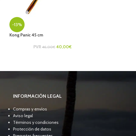
DMM Alpha Sport
-13%
24,00
Kong Panic 45 cm
PVR
40,00
€
46,00
€
INFORMACIÓN LEGAL
Compras y envíos
Aviso legal
Términos y condiciones
Protección de datos
Preguntas frecuentes