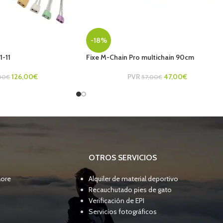
-18%
-11
Fixe M-Chain Pro multichain 90cm
126,00
€
PVR
47,00
€
00
€
57,00
€
OTROS SERVICIOS
More
Alquiler de material deportivo
Recauchutado pies de gato
Verificación de EPI
Servicios fotográficos