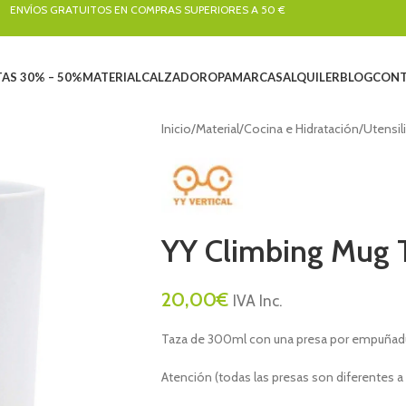
ENVÍOS GRATUITOS EN COMPRAS SUPERIORES A 50 €
AS 30% – 50%
MATERIAL
CALZADO
ROPA
MARCAS
ALQUILER
BLOG
CONT
Inicio
/
Material
/
Cocina e Hidratación
/
Utensil
YY Climbing Mug 
20,00
€
IVA Inc.
Taza de 300ml con una presa por empuñad
Atención (todas las presas son diferentes a l