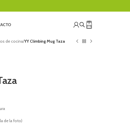
ACTO
ios de cocina
/
YY Climbing Mug Taza
Taza
ura
a de la foto)