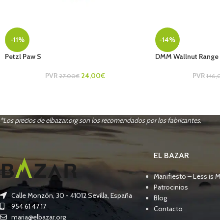
-11%
-14%
Petzl Paw S
DMM Wallnut Range 1
PVR
24,00
€
PVR
27,00
€
146,
*Los precios de elbazar.org son los recomendados por los fabricantes
.
EL BAZAR
Manifiesto – Less is 
Patrocinios
Calle Monzón, 30 - 41012 Sevilla, España
Blog
954 61 47 17
Contacto
maria@elbazar.org