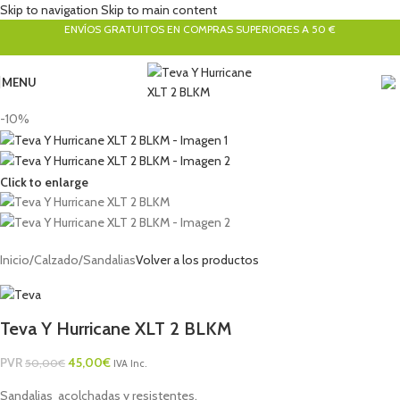
Skip to navigation
Skip to main content
ENVÍOS GRATUITOS EN COMPRAS SUPERIORES A 50 €
MENU
-10%
Click to enlarge
Inicio
/
Calzado
/
Sandalias
Volver a los productos
Teva Y Hurricane XLT 2 BLKM
PVR
45,00
€
50,00
€
IVA Inc.
Sandalias acolchadas y resistentes.