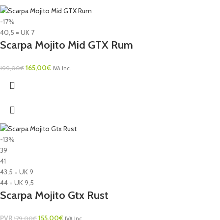
-17%
40,5 = UK 7
Scarpa Mojito Mid GTX Rum
165,00
€
199,00
€
IVA Inc.
-13%
39
41
43,5 = UK 9
44 = UK 9,5
Scarpa Mojito Gtx Rust
PVR
155,00
€
179,00
€
IVA Inc.