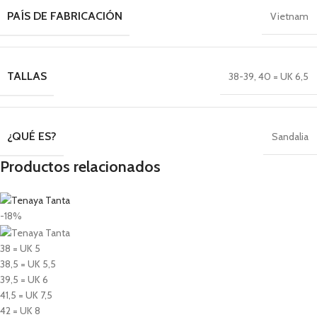
PAÍS DE FABRICACIÓN
Vietnam
TALLAS
38-39
,
40 = UK 6,5
¿QUÉ ES?
Sandalia
Productos relacionados
-18%
38 = UK 5
38,5 = UK 5,5
39,5 = UK 6
41,5 = UK 7,5
42 = UK 8