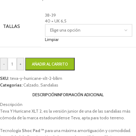
38-39
40 = UK 6,5
TALLAS
Limpiar
-
+
AÑADIR AL CARRITO
SKU:
teva-y-hurricane-xlt-2-blkm
Categorías:
Calzado
,
Sandalias
DESCRIPCIÓN
INFORMACIÓN ADICIONAL
Descripción
Teva Y Hurricane XLT 2, es la versión junior de una de las sandalias más
cómoda de la marca estadounidense Teva, apta para todo terreno.
Tecnología
Shoc Pad ™
para una máxima amortiguación y comodidad.