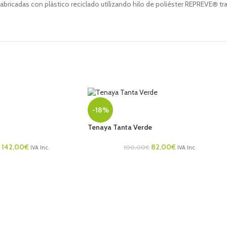
 fabricadas con plástico reciclado utilizando hilo de poliéster REPREVE® tr
-18%
Tenaya Tanta Verde
142,00
€
82,00
€
100,00
€
IVA Inc.
IVA Inc.