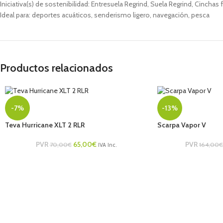
Iniciativa(s) de sostenibilidad: Entresuela Regrind, Suela Regrind, Cinchas
Ideal para: deportes acuáticos, senderismo ligero, navegación, pesca
Productos relacionados
-7%
-13%
Teva Hurricane XLT 2 RLR
Scarpa Vapor V
PVR
65,00
€
PVR
70,00
€
164,00
€
IVA Inc.