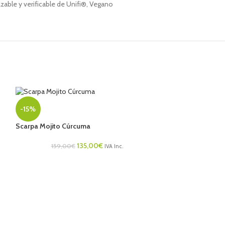
azable y verificable de Unifi®, Vegano
-15%
Scarpa Mojito Cúrcuma
135,00
€
159,00
€
IVA Inc.