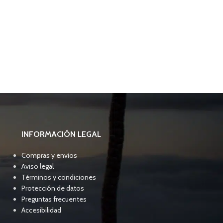
-19%
La Sportiva Tx Gu
170,00
INFORMACIÓN LEGAL
Compras y envíos
Aviso legal
Términos y condiciones
Protección de datos
Preguntas frecuentes
Accesibilidad