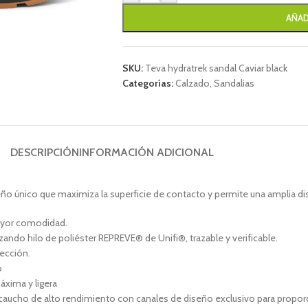
AÑAD
SKU:
Teva hydratrek sandal Caviar black
Categorías:
Calzado
,
Sandalias
DESCRIPCIÓN
INFORMACIÓN ADICIONAL
iseño único que maximiza la superficie de contacto y permite una amplia di
mayor comodidad.
zando hilo de poliéster REPREVE® de Unifi®, trazable y verificable.
fección.
o
xima y ligera
caucho de alto rendimiento con canales de diseño exclusivo para propor