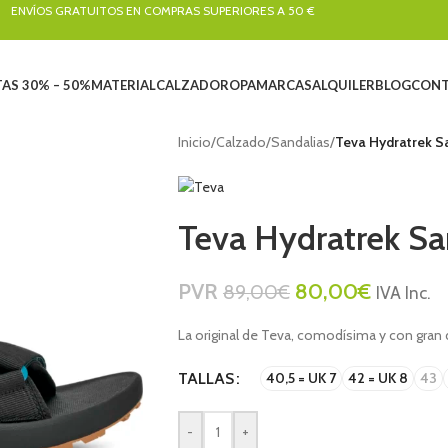
ENVÍOS GRATUITOS EN COMPRAS SUPERIORES A 50 €
AS 30% – 50%
MATERIAL
CALZADO
ROPA
MARCAS
ALQUILER
BLOG
CONT
Inicio
/
Calzado
/
Sandalias
/
Teva Hydratrek Sa
Teva Hydratrek Sa
PVR
80,00
€
89,00
€
IVA Inc.
La original de Teva, comodísima y con gran 
TALLAS
40,5 = UK 7
42 = UK 8
43
-
+