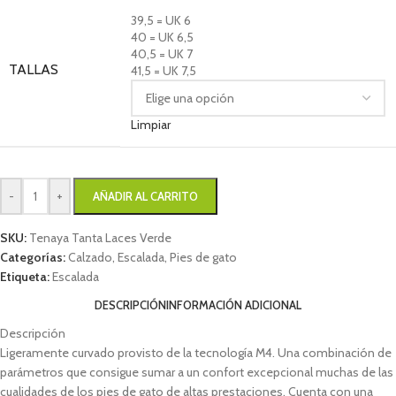
39,5 = UK 6
40 = UK 6,5
40,5 = UK 7
TALLAS
41,5 = UK 7,5
Limpiar
-
+
AÑADIR AL CARRITO
SKU:
Tenaya Tanta Laces Verde
Categorías:
Calzado
,
Escalada
,
Pies de gato
Etiqueta:
Escalada
DESCRIPCIÓN
INFORMACIÓN ADICIONAL
Descripción
Ligeramente curvado provisto de la tecnología M4. Una combinación de
parámetros que consigue sumar a un confort excepcional muchas de las
cualidades de los pies de gato de altas prestaciones. Cuenta con una