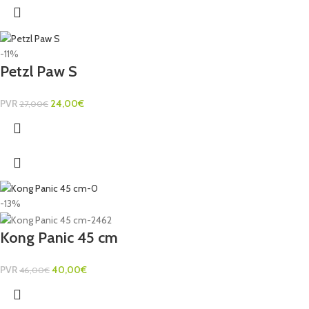
-11%
Petzl Paw S
PVR
24,00
€
27,00
€
-13%
Kong Panic 45 cm
PVR
40,00
€
46,00
€