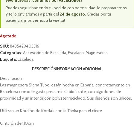
¡Aventurer@s, cerramos por vacaciones!
Puedes seguir haciendo tu pedido con normalidad: lo prepararemos
y te lo enviaremos a partir del
24 de agosto
. Gracias por tu
paciencia, ¡nos vemos a la vuelta!
Agotado
SKU:
8435429403316
Categorías:
Accesorios de Escalada
,
Escalada
,
Magneseras
Etiqueta:
Escalada
DESCRIPCIÓN
INFORMACIÓN ADICIONAL
Descripción
Las magnesera Sierra Tube, están hecha en España, concretamente en
Barcelona como le gusta presumir al fabricante, con algodones de
proximidad y un interior con polyster reciclado. Sus diseños son únicos.
Utilizan un Kordino de Korda’s con la Tanka para el cierre.
Cinturón de 110cm