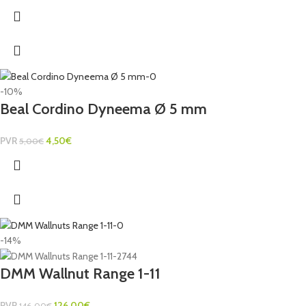
-10%
Beal Cordino Dyneema Ø 5 mm
PVR
4,50
€
5,00
€
-14%
DMM Wallnut Range 1-11
PVR
126,00
€
146,00
€