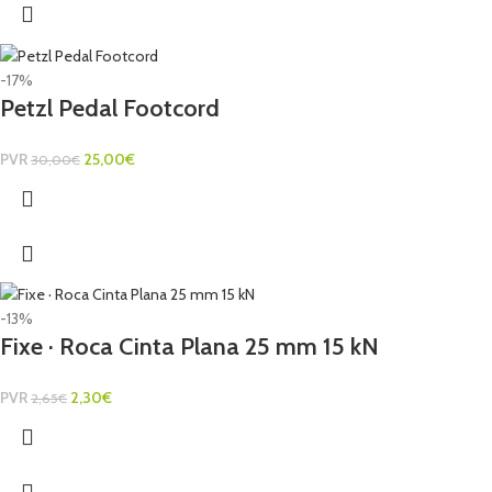
-17%
Petzl Pedal Footcord
PVR
25,00
€
30,00
€
-13%
Fixe · Roca Cinta Plana 25 mm 15 kN
PVR
2,30
€
2,65
€