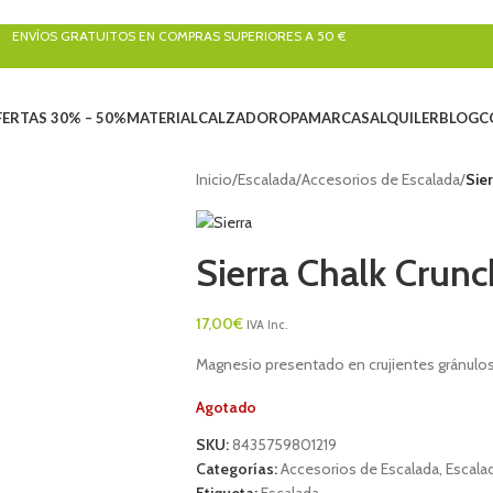
ENVÍOS GRATUITOS EN COMPRAS SUPERIORES A 50 €
ERTAS 30% – 50%
MATERIAL
CALZADO
ROPA
MARCAS
ALQUILER
BLOG
C
Inicio
/
Escalada
/
Accesorios de Escalada
/
Sie
Sierra Chalk Cru
17,00
€
IVA Inc.
Magnesio presentado en crujientes gránulo
Agotado
SKU:
8435759801219
Categorías:
Accesorios de Escalada
,
Escala
Etiqueta:
Escalada