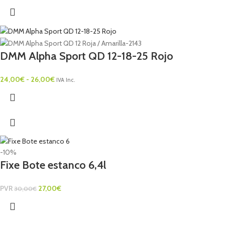
DMM Alpha Sport QD 12-18-25 Rojo
24,00
€
-
26,00
€
IVA Inc.
-10%
Fixe Bote estanco 6,4l
PVR
27,00
€
30,00
€