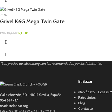
-11%
Grivel K6G Mega Twin Gate
PVR
17,00
€
19,20
€
*Los precios de elbazar.org son los recomendados por los fabricantes
.
El Bazar
Manifiesto – Less is 
Calle Monzón, 30 - 41012 Sevilla, España
Patrocinios
954 61 47 17
Blog
maria@elbazar.org
Contacto
L-V // 10:00 - 14:00 // 17:30 - 20:00