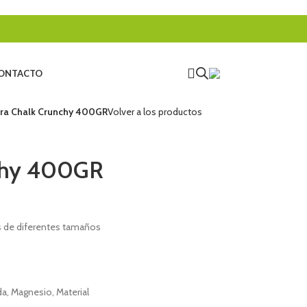
ONTACTO
rra Chalk Crunchy 400GR
Volver a los productos
nchy 400GR
s de diferentes tamaños
da
,
Magnesio
,
Material