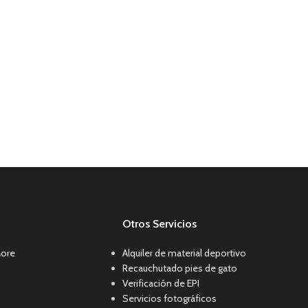
Otros Servicios
More
Alquiler de material deportivo
Recauchutado pies de gato
Verificación de EPI
Servicios fotográficos