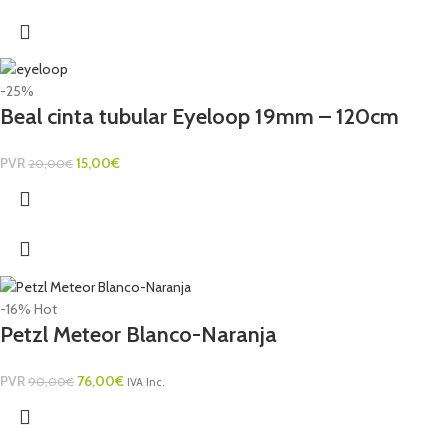
-25%
Beal cinta tubular Eyeloop 19mm – 120cm
PVR
15,00
€
20,00
€
-16%
Hot
Petzl Meteor Blanco-Naranja
PVR
76,00
€
90,00
€
IVA Inc.