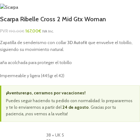
Scarpa Ribelle Cross 2 Mid Gtx Woman
PVR
167,00
€
190,00
€
IVA Inc.
Zapatilla de senderismo con collar
3D Autofit
que envuelve el tobillo,
siguiendo su movimiento natural.
aña acolchada para proteger el tobillo
Impermeable y ligera (445gr el 42)
¡Aventurer@s, cerramos por vacaciones!
Puedes seguir haciendo tu pedido con normalidad: lo prepararemos
y te lo enviaremos a partir del
24 de agosto
. Gracias por tu
paciencia, ¡nos vemos a la vuelta!
38 = UK 5