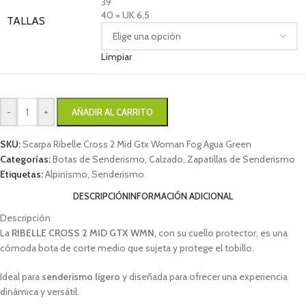
39
40 = UK 6,5
TALLAS
Limpiar
-
+
AÑADIR AL CARRITO
SKU:
Scarpa Ribelle Cross 2 Mid Gtx Woman Fog Agua Green
Categorías:
Botas de Senderismo
,
Calzado
,
Zapatillas de Senderismo
Etiquetas:
Alpinismo
,
Senderismo
DESCRIPCIÓN
INFORMACIÓN ADICIONAL
Descripción
La
RIBELLE CROSS 2 MID GTX WMN
,
con su cuello protector,
es una
cómoda bota de corte medio que sujeta y protege el tobillo.
Ideal para
senderismo ligero
y diseñada para ofrecer una experiencia
dinámica y versátil.