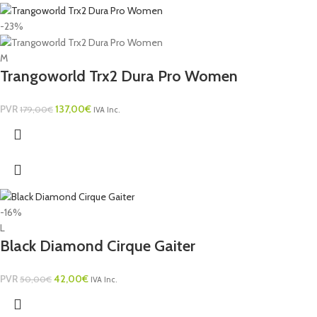
-23%
M
Trangoworld Trx2 Dura Pro Women
PVR
137,00
€
179,00
€
IVA Inc.
-16%
L
Black Diamond Cirque Gaiter
PVR
42,00
€
50,00
€
IVA Inc.