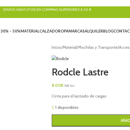
ENVÍOS GRATUITOS EN COMPRAS SUPERIORES A 50 €
 30% – 50%
MATERIAL
CALZADO
ROPA
MARCAS
ALQUILER
BLOG
CONTAC
Inicio
/
Material
/
Mochilas y Transporte
/
Acces
Rodcle Lastre
8,00
€
IVA Inc.
Cinta para el lastrado de cargas
1 disponibles
AÑAD