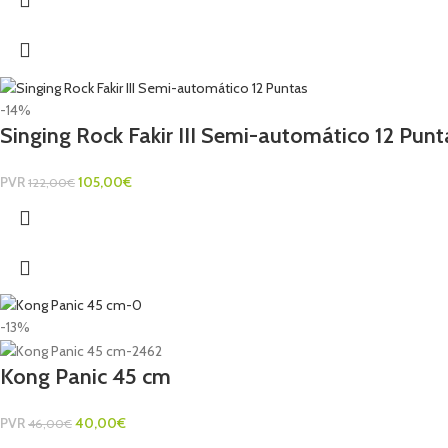
-14%
Singing Rock Fakir III Semi-automático 12 Punt
PVR
105,00
€
122,00
€
-13%
Kong Panic 45 cm
PVR
40,00
€
46,00
€