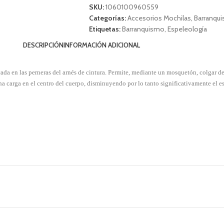
SKU:
1060100960559
Categorías:
Accesorios Mochilas
,
Barranqu
Etiquetas:
Barranquismo
,
Espeleología
DESCRIPCIÓN
INFORMACIÓN ADICIONAL
da en las perneras del arnés de cintura. Permite, mediante un mosquetón, colgar de
cha carga en el centro del cuerpo, disminuyendo por lo tanto significativamente el e