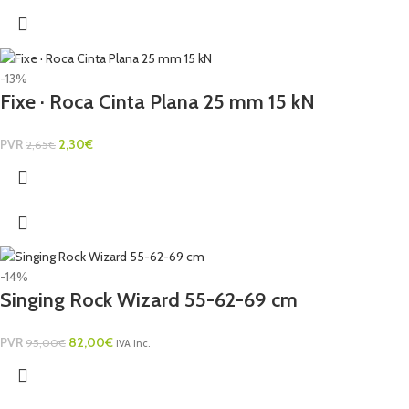
-13%
Fixe · Roca Cinta Plana 25 mm 15 kN
PVR
2,30
€
2,65
€
-14%
Singing Rock Wizard 55-62-69 cm
PVR
82,00
€
95,00
€
IVA Inc.