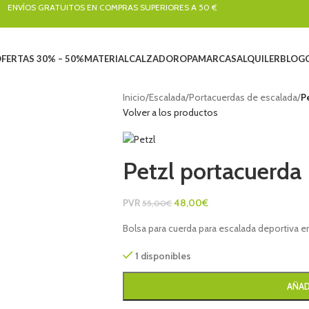
ENVÍOS GRATUITOS EN COMPRAS SUPERIORES A 50 €
FERTAS 30% – 50%
MATERIAL
CALZADO
ROPA
MARCAS
ALQUILER
BLOG
Inicio
/
Escalada
/
Portacuerdas de escalada
/
P
Volver a los productos
Petzl portacuerda 
PVR
48,00
€
55,00
€
Bolsa para cuerda para escalada deportiva e
1 disponibles
AÑAD