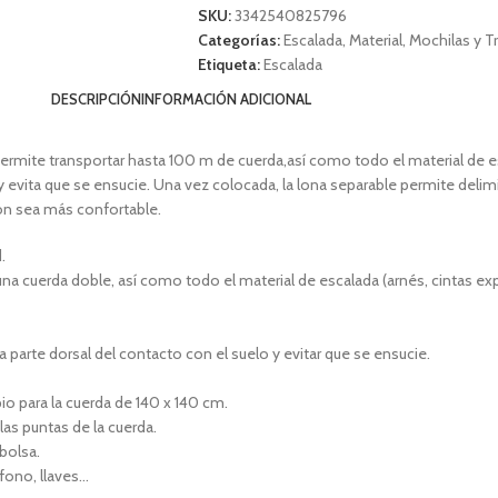
SKU:
3342540825796
Categorías:
Escalada
,
Material
,
Mochilas y T
Etiqueta:
Escalada
DESCRIPCIÓN
INFORMACIÓN ADICIONAL
permite transportar hasta 100 m de cuerda,así como todo el material de esc
y evita que se ensucie. Una vez colocada, la lona separable permite delimi
ón sea más confortable.
.
na cuerda doble, así como todo el material de escalada (arnés, cintas exp
a parte dorsal del contacto con el suelo y evitar que se ensucie.
o para la cuerda de 140 x 140 cm.
las puntas de la cuerda.
 bolsa.
éfono, llaves…