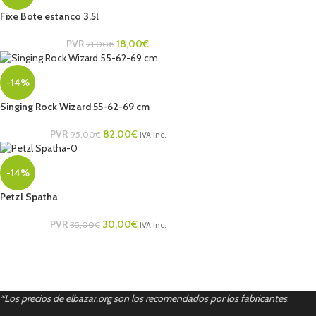
Fixe Bote estanco 3,5l
PVR
18,00
€
21,00
€
-14%
Singing Rock Wizard 55-62-69 cm
PVR
82,00
€
95,00
€
IVA Inc.
-14%
Petzl Spatha
PVR
30,00
€
35,00
€
IVA Inc.
*Los precios de elbazar.org son los recomendados por los fabricantes
.