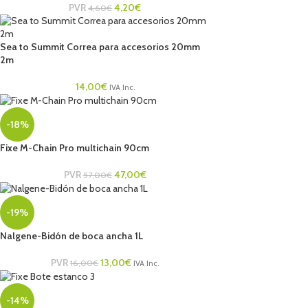
PVR
4,20
€
4,60
€
Sea to Summit Correa para accesorios 20mm
2m
14,00
€
IVA Inc.
-18%
Fixe M-Chain Pro multichain 90cm
PVR
47,00
€
57,00
€
-19%
Nalgene-Bidón de boca ancha 1L
PVR
13,00
€
16,00
€
IVA Inc.
-14%