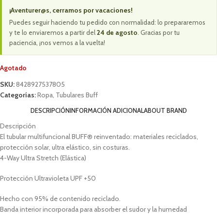
¡Aventurer@s, cerramos por vacaciones!
Puedes seguir haciendo tu pedido con normalidad: lo prepararemos
y te lo enviaremos a partir del
24 de agosto
. Gracias por tu
paciencia, ¡nos vemos a la vuelta!
Agotado
SKU:
8428927537805
Categorías:
Ropa
,
Tubulares Buff
DESCRIPCIÓN
INFORMACIÓN ADICIONAL
ABOUT BRAND
Descripción
El tubular multifuncional BUFF® reinventado: materiales reciclados,
protección solar, ultra elástico, sin costuras.
4-Way Ultra Stretch (Elástica)
Protección Ultravioleta UPF +50
Hecho con 95% de contenido reciclado.
Banda interior incorporada para absorber el sudor y la humedad