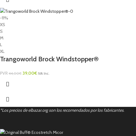
-11%
XS
S
M
L
XL
Trangoworld Brock Windstopper®
PVR
39,00
€
44,00
€
IVA Inc.
*Los precios de elbazar.org son los recomendados por los fabricantes
.