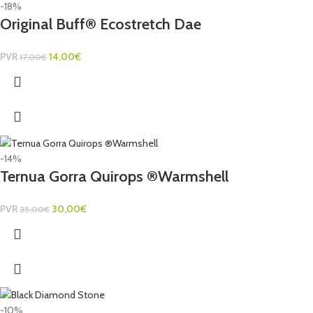
-18%
Original Buff® Ecostretch Dae
PVR
14,00
€
17,00
€
-14%
Ternua Gorra Quirops ®Warmshell
PVR
30,00
€
35,00
€
-10%