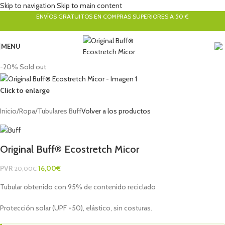
Skip to navigation
Skip to main content
ENVÍOS GRATUITOS EN COMPRAS SUPERIORES A 50 €
MENU
-20%
Sold out
Click to enlarge
Inicio
/
Ropa
/
Tubulares Buff
Volver a los productos
Original Buff® Ecostretch Micor
PVR
16,00
€
20,00
€
Tubular obtenido con 95% de contenido reciclado
Protección solar (UPF +50), elástico, sin costuras.