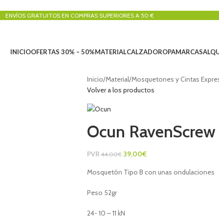
ENVÍOS GRATUITOS EN COMPRAS SUPERIORES A 50 €
INICIO
OFERTAS 30% – 50%
MATERIAL
CALZADO
ROPA
MARCAS
ALQU
Inicio
/
Material
/
Mosquetones y Cintas Expre
Volver a los productos
Ocun RavenScrew 
PVR
39,00
€
44,00
€
Mosquetón Tipo B con unas ondulaciones
Peso 52gr
24- 10 – 11 kN