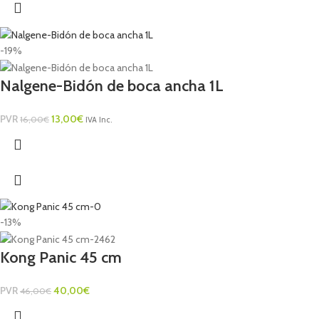
-19%
Nalgene-Bidón de boca ancha 1L
PVR
13,00
€
16,00
€
IVA Inc.
-13%
Kong Panic 45 cm
PVR
40,00
€
46,00
€