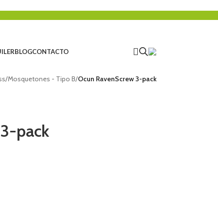
ILER
BLOG
CONTACTO
ss
/
Mosquetones - Tipo B
/
Ocun RavenScrew 3-pack
3-pack