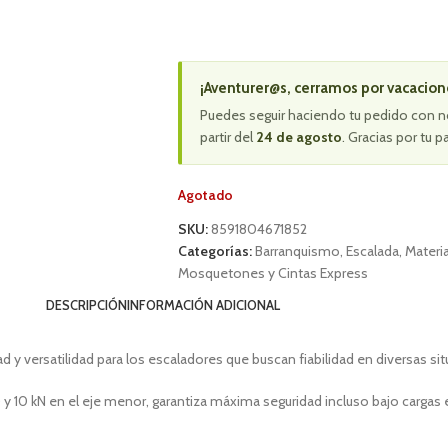
¡Aventurer@s, cerramos por vacacion
Puedes seguir haciendo tu pedido con n
partir del
24 de agosto
. Gracias por tu p
Agotado
SKU:
8591804671852
Categorías:
Barranquismo
,
Escalada
,
Materia
Mosquetones y Cintas Express
DESCRIPCIÓN
INFORMACIÓN ADICIONAL
 versatilidad para los escaladores que buscan fiabilidad en diversas sit
ta) y 10 kN en el eje menor, garantiza máxima seguridad incluso bajo cargas