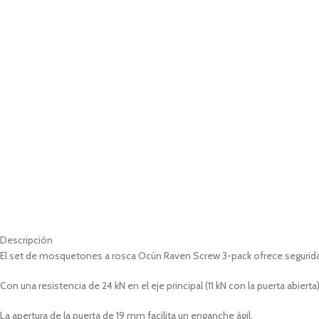
Descripción
El set de mosquetones a rosca Ocún Raven Screw 3-pack ofrece seguridad y
Con una resistencia de 24 kN en el eje principal (11 kN con la puerta abier
La apertura de la puerta de 19 mm facilita un enganche ágil.