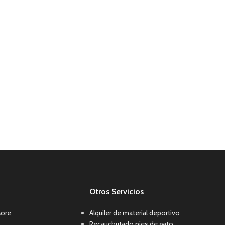
Otros Servicios
More
Alquiler de material deportivo
Recauchutado pies de gato