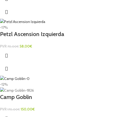
-17%
Petzl Ascension Izquierda
PVR
58,00
€
70,00
€
-12%
Camp Goblin
PVR
150,00
€
170,00
€