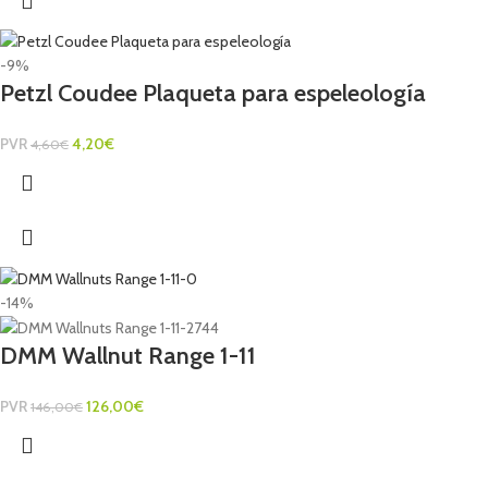
-9%
Petzl Coudee Plaqueta para espeleología
PVR
4,20
€
4,60
€
-14%
DMM Wallnut Range 1-11
PVR
126,00
€
146,00
€