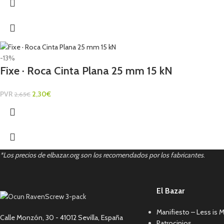
-13%
Fixe · Roca Cinta Plana 25 mm 15 kN
PVR
2,30
€
2,65
€
*Los precios de elbazar.org son los recomendados por los fabricantes
.
El Bazar
Manifiesto – Less is 
Calle Monzón, 30 - 41012 Sevilla, España
Patrocinios