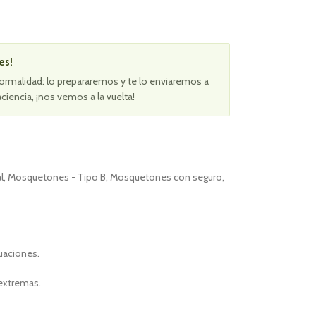
es!
ormalidad: lo prepararemos y te lo enviaremos a
aciencia, ¡nos vemos a la vuelta!
l
,
Mosquetones - Tipo B
,
Mosquetones con seguro
,
uaciones.
 extremas.