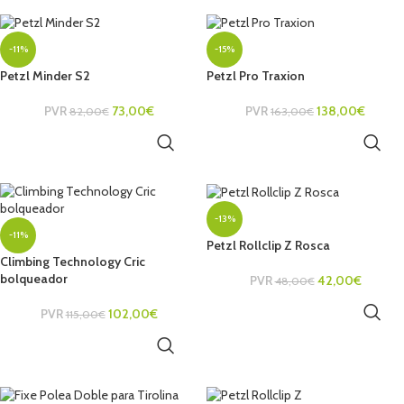
-11%
-15%
Petzl Minder S2
Petzl Pro Traxion
PVR
73,00
€
PVR
138,00
€
82,00
€
163,00
€
AÑADIR AL CARRITO
AÑADIR AL CARRITO
-13%
-11%
Petzl Rollclip Z Rosca
Climbing Technology Cric
bolqueador
PVR
42,00
€
48,00
€
AÑADIR AL CARRITO
PVR
102,00
€
115,00
€
AÑADIR AL CARRITO