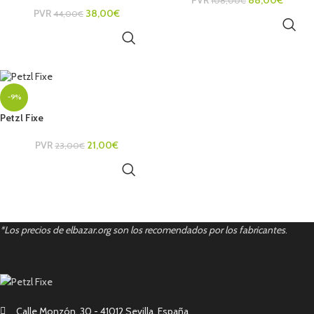
PVR
88,00
€
108,00
€
PVR
38,00
€
44,00
€
AÑADIR AL CARRITO
AÑADIR AL CARRITO
-9%
Petzl Fixe
PVR
21,00
€
23,00
€
AÑADIR AL CARRITO
*Los precios de elbazar.org son los recomendados por los fabricantes
.
Calle Monzón, 30 - 41012 Sevilla, España