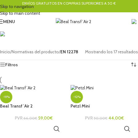
ENVÍOS GRATUITOS EN COMPRAS SUPERIORES A 50 €
Skip to navigation
Skip to main content
MENU
EN 12278
Categorías
Inicio
/
Normativas del producto
/
EN 12278
Mostrando los 17 resultados
Filtros
-11%
-12%
Beal Transf´Air 2
Petzl Mini
PVR
59,00
€
PVR
44,00
€
66,00
€
50,00
€
AÑADIR AL CARRITO
AÑADIR AL CARRITO