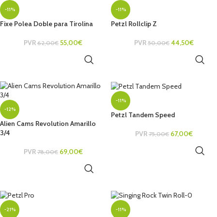
-11%
-11%
Fixe Polea Doble para Tirolina
Petzl Rollclip Z
PVR
55,00
€
PVR
44,50
€
62,00
€
50,00
€
AÑADIR AL CARRITO
AÑADIR AL CARRITO
-11%
-12%
Petzl Tandem Speed
Alien Cams Revolution Amarillo
3/4
PVR
67,00
€
75,00
€
AÑADIR AL CARRITO
PVR
69,00
€
78,00
€
AÑADIR AL CARRITO
-21%
-11%