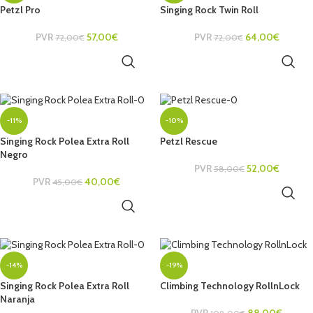
Petzl Pro
Singing Rock Twin Roll
PVR
57,00
€
PVR
64,00
€
72,00
€
72,00
€
AÑADIR AL CARRITO
AÑADIR AL CARRITO
-11%
-10%
Singing Rock Polea Extra Roll
Petzl Rescue
Negro
PVR
52,00
€
58,00
€
PVR
40,00
€
45,00
€
AÑADIR AL CARRITO
AÑADIR AL CARRITO
-14%
-19%
Singing Rock Polea Extra Roll
Climbing Technology RollnLock
Naranja