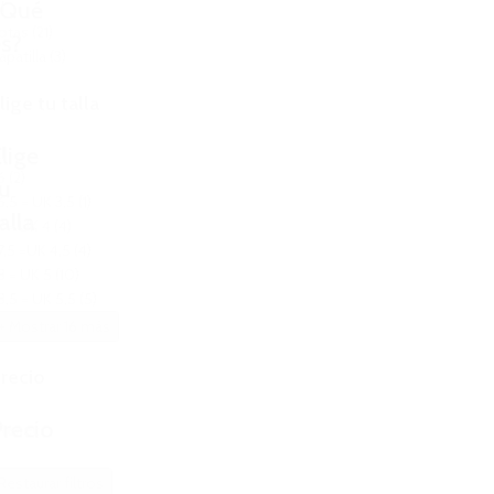
¿Qué
l
otas
(21)
s?
apatilla
(3)
lige tu talla
lige
l
6
(2)
u
6,5 = UK 3,5
(1)
alla
7 = UK 4
(4)
7,5 =UK 4,5
(4)
8 = UK 5
(10)
8,5 = UK 5,5
(5)
+ Mostrar 16 más
recio
recio
Reset
Restaurar filtros