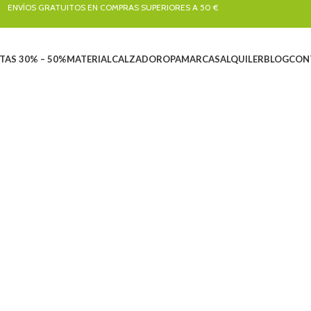
ENVÍOS GRATUITOS EN COMPRAS SUPERIORES A 50 €
TAS 30% – 50%
MATERIAL
CALZADO
ROPA
MARCAS
ALQUILER
BLOG
CON
UILER
ARBORICULTURA
BARRANQUISMO
CALZADO
CLÁSICA Y ARTIFI
oductos
33 Productos
155 Productos
258 Productos
47 Productos
LEOLOGÍA
LIQUIDACIONES
MATERIAL
RESCATE
ROPA
SEND
roductos
102 Productos
824 Productos
22 Productos
389 Productos
266 Pro