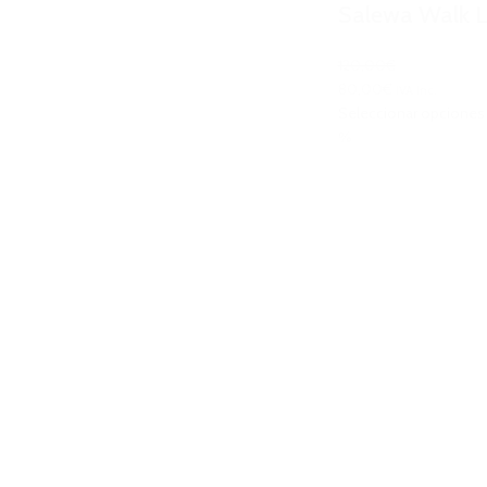
Salewa Walk L
120,00€
80,00€
IVA Inc.
Seleccionar opciones
%