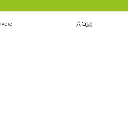
TACTO
CIAL
ESCALADA
ESCALADA ARTIFICIAL
541 Productos
21 Productos
ERISMO
TRABAJOS VERTICALES
TRAIL RUNNING
ductos
153 Productos
8 Productos