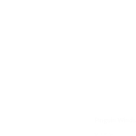
Pinguin Winds
18,00€
IVA Inc.