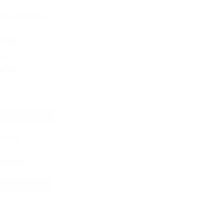
lige tu talla
lige
l
5 = UK 2,5
(11)
u
5.5 = UK 3
(15)
alla
6
(20)
6,5 = UK 3,5
(23)
7 = UK 4
(30)
7,5 =UK 4,5
(28)
+ Mostrar 19 más
recio
recio
Reset
Restaurar filtros