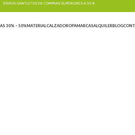
ENVÍOS GRATUITOS EN COMPRAS SUPERIORES A 50 €
AS 30% – 50%
MATERIAL
CALZADO
ROPA
MARCAS
ALQUILER
BLOG
CONT
UILER
ARBORICULTURA
BARRANQUISMO
CALZADO
CLÁSICA Y ARTIF
oductos
33 Productos
155 Productos
260 Productos
47 Productos
LEOLOGÍA
LIQUIDACIONES
MATERIAL
RESCATE
ROPA
SEND
roductos
101 Productos
829 Productos
22 Productos
390 Productos
270 Pr