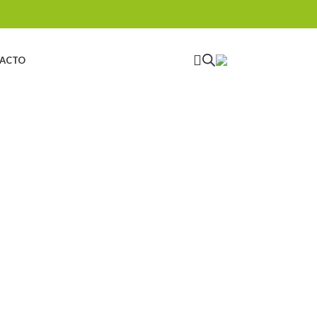
ACTO
ICIAL
ESCALADA
ESCALADA ARTIFICIAL
541 Productos
21 Productos
ERISMO
TRABAJOS VERTICALES
TRAIL RUNNING
oductos
154 Productos
8 Productos